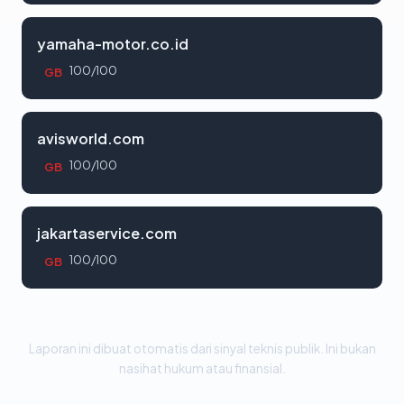
yamaha-motor.co.id
100/100
GB
avisworld.com
100/100
GB
jakartaservice.com
100/100
GB
Laporan ini dibuat otomatis dari sinyal teknis publik. Ini bukan
nasihat hukum atau finansial.