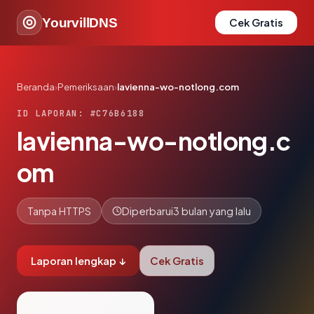
YourvillDNS
Cek Gratis
Beranda
›
Pemeriksaan
›
lavienna-wo-notlong.com
ID LAPORAN: #C76B6188
lavienna-wo-notlong.c
om
Tanpa HTTPS
Diperbarui
3 bulan yang lalu
Laporan lengkap ↓
Cek Gratis