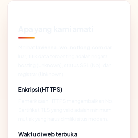
Apa yang kami amati
Melihat
lavienna-wo-notlong.com
dari
luar, titik data terpenting adalah negara
hosting (Unknown), status SSL (No), dan
registrar (Unknown).
Enkripsi (HTTPS)
Pemeriksaan HTTPS mengembalikan No.
Sertifikat TLS yang valid adalah minimum
mutlak yang harus dimiliki situs modern.
Waktu di web terbuka