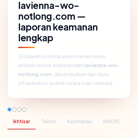
lavienna-wo-
notlong.com —
laporan keamanan
lengkap
Di bawah ini Anda akan menemukan
analisis teknis independen
lavienna-wo-
notlong.com
, dikumpulkan dari data
infrastruktur publik tanpa bias manusia.
Ikhtisar
Teknis
Keamanan
WHOIS