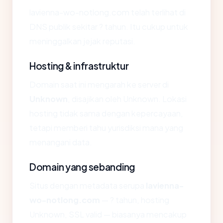
lavienna-wo-notlong.com telah terlihat di
DNS publik sekitar ? tahun. Itu cukup untuk
meninggalkan jejak reputasi.
Hosting & infrastruktur
Domain saat ini mengarah ke server di
Unknown
, disajikan oleh Unknown. Lokasi
hosting tidak sama dengan kepercayaan,
tetapi memberi tahu yurisdiksi mana yang
menangani data.
Domain yang sebanding
Situs dengan metadata serupa
lavienna-
wo-notlong.com
— ? tahun, hosting
Unknown, SSL valid — biasanya mencakup