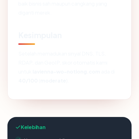
baik bisnis sah maupun cangkang yang
diganti merek.
Kesimpulan
Setelah memadukan sinyal DNS, TLS,
RDAP, dan GeoIP, skor otomatis kami
untuk
lavienna-wo-notlong.com
ada di
40/100
(
moderate
).
Kelebihan