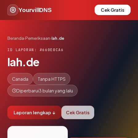
YourvillDNS
Cek Gratis
Beranda
›
Pemeriksaan
›
lah.de
ID LAPORAN: #660E0CA6
lah.de
Canada
Tanpa HTTPS
Diperbarui
3 bulan yang lalu
Laporan lengkap ↓
Cek Gratis