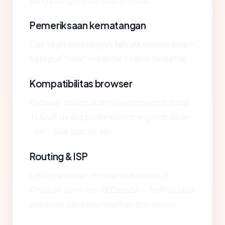
yang paling relevan satu per satu.
Pemeriksaan kematangan
Dari segi kematangan,
lah.de
berada dalam
kategori "new" — sekitar ? tahun terdaftar.
Kompatibilitas browser
Browser umum akan menerima konfigurasi
TLS lah.de jika probe kami mengembalikan
"OK". Nilai saat ini: No.
Routing & ISP
Lalu lintas ke lah.de saat ini berakhir di
Amazon.com, Inc. di Canada — terlihat oleh
siapa pun yang menjalankan traceroute.