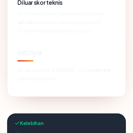
Di luar skor teknis
Profil teknis bersih hanya membuktikan
lah.de
mengikuti standar pipa industri.
TIDAK membuktikan konten jujur.
Intinya
lah.de berakhir di
45/100
— itu
moderate
dalam skala kami.
Kelebihan