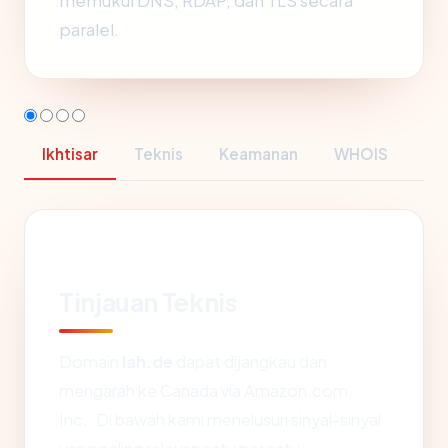
memukul DNS, RDAP, dan TLS secara
paralel.
Ikhtisar
Teknis
Keamanan
WHOIS
Tinjauan Teknis
Domain
lah.de
dapat dijangkau dan
mengarah ke Canada via Amazon.com,
Inc.. Di bawah kami menelusuri sinyal-sinyal