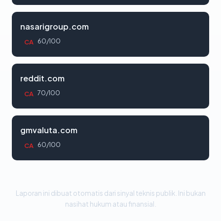
nasarigroup.com
60/100
CA
reddit.com
70/100
CA
gmvaluta.com
60/100
CA
Laporan ini dibuat otomatis dari sinyal teknis publik. Ini bukan
nasihat hukum atau finansial.