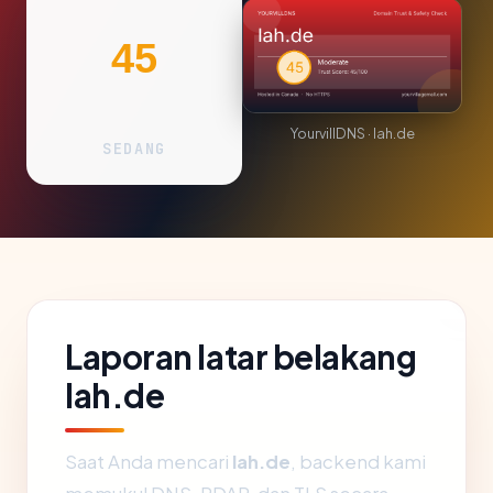
45
YourvillDNS · lah.de
SEDANG
Laporan latar belakang
lah.de
Saat Anda mencari
lah.de
, backend kami