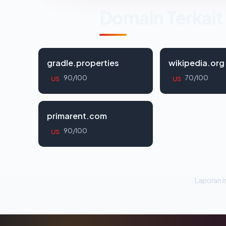
Domain Terkait
gradle.properties
wikipedia.org
90/100
70/100
US
US
primarent.com
90/100
US
Laporan in