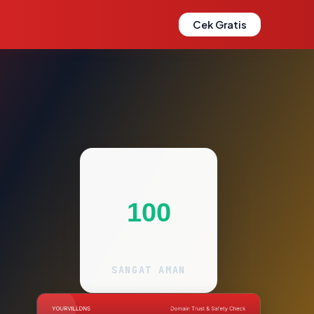
Cek Gratis
100
SANGAT AMAN