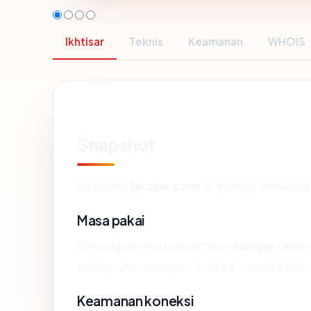
Ikhtisar
Teknis
Keamanan
WHOIS
Snapshot
Snapshot
lacope.com
: 8.4 tahun, dihosti
Masa pakai
Dihitung dari hari pendaftaran,
lacope.com
s
kategori kematangan "mature" model kami.
Keamanan koneksi