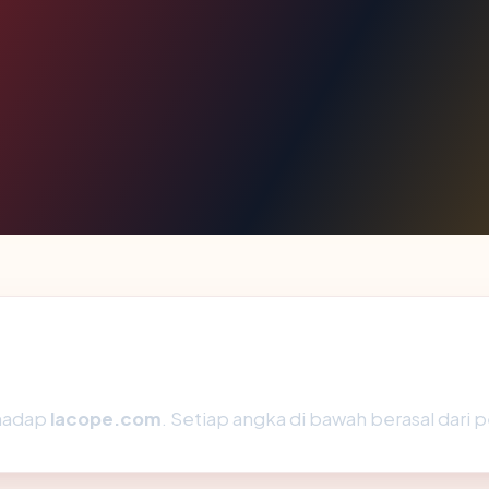
rhadap
lacope.com
. Setiap angka di bawah berasal dari 