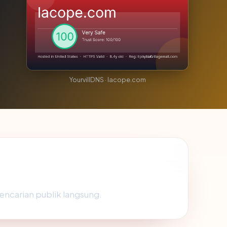
YourvillDNS · lacope.com
pencarian publik langsung.