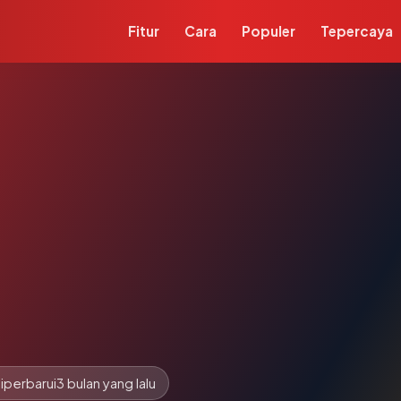
Fitur
Cara
Populer
Tepercaya
iperbarui
3 bulan yang lalu