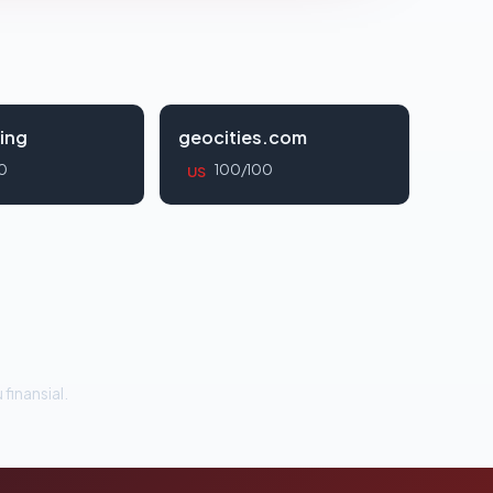
ing
geocities.com
0
100/100
US
 finansial.