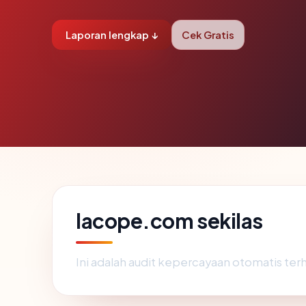
Laporan lengkap ↓
Cek Gratis
lacope.com sekilas
Ini adalah audit kepercayaan otomatis te