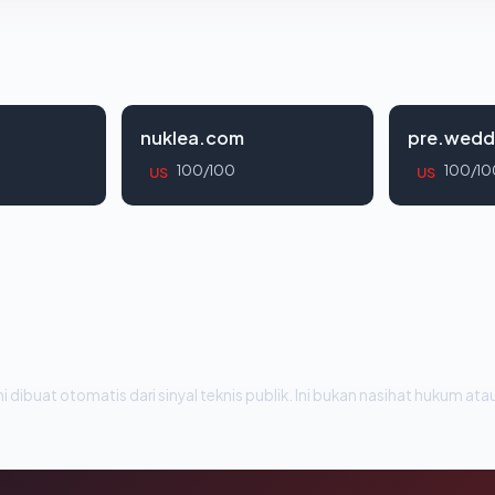
nuklea.com
pre.wedd
100/100
100/10
US
US
i dibuat otomatis dari sinyal teknis publik. Ini bukan nasihat hukum atau