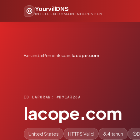
YourvillDNS
INTELIJEN DOMAIN INDEPENDEN
Beranda
›
Pemeriksaan
›
lacope.com
ID LAPORAN: #D91A326A
lacope.com
United States
HTTPS Valid
8.4 tahun
D