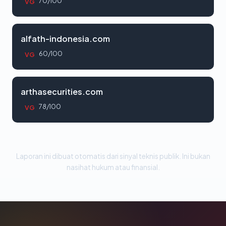
70/100
VG
alfath-indonesia.com
60/100
VG
arthasecurities.com
78/100
VG
Laporan ini dibuat otomatis dari sinyal teknis publik. Ini bukan
nasihat hukum atau finansial.