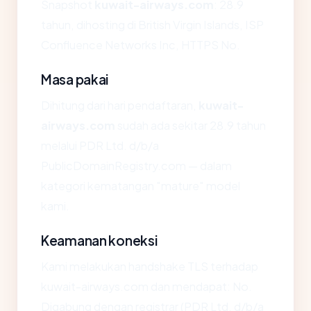
Snapshot
kuwait-airways.com
: 28.9
tahun, dihosting di British Virgin Islands, ISP
Confluence Networks Inc, HTTPS No.
Masa pakai
Dihitung dari hari pendaftaran,
kuwait-
airways.com
sudah ada sekitar 28.9 tahun
melalui PDR Ltd. d/b/a
PublicDomainRegistry.com — dalam
kategori kematangan "mature" model
kami.
Keamanan koneksi
Kami melakukan handshake TLS terhadap
kuwait-airways.com dan mendapat: No.
Digabung dengan registrar (PDR Ltd. d/b/a