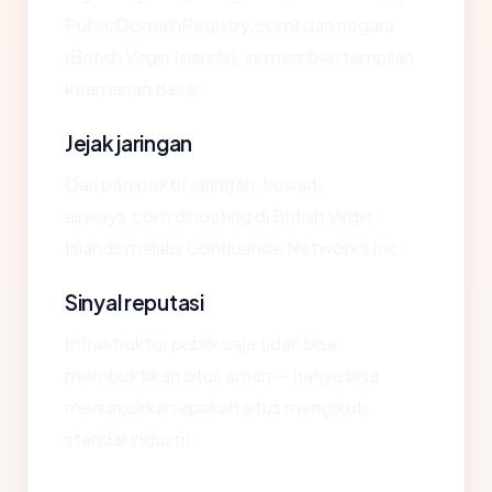
PublicDomainRegistry.com) dan negara
(British Virgin Islands), ini memberi tampilan
keamanan dasar.
Jejak jaringan
Dari perspektif jaringan, kuwait-
airways.com dihosting di British Virgin
Islands melalui Confluence Networks Inc.
Sinyal reputasi
Infrastruktur publik saja tidak bisa
membuktikan situs aman — hanya bisa
menunjukkan apakah situs mengikuti
standar industri.