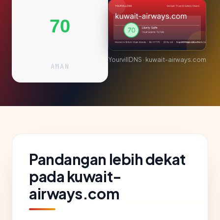
70
YourvillDNS · kuwait-airways.com
AMAN
Pandangan lebih dekat
pada kuwait-
airways.com