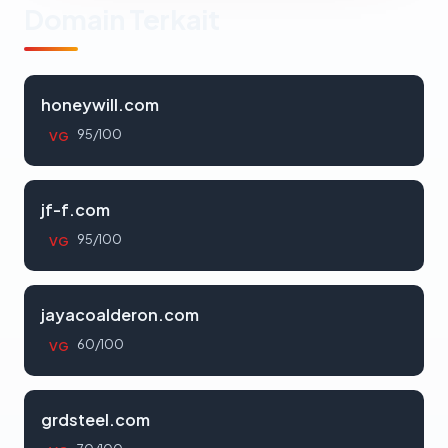
Domain Terkait
honeywill.com
95/100
VG
jf-f.com
95/100
VG
jayacoalderon.com
60/100
VG
grdsteel.com