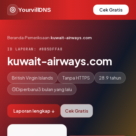
YourvillDNS
Cek Gratis
Beranda
›
Pemeriksaan
›
kuwait-airways.com
ID LAPORAN: #8B5DFFA8
kuwait-airways.com
British Virgin Islands
Tanpa HTTPS
28.9 tahun
Diperbarui
3 bulan yang lalu
Laporan lengkap ↓
Cek Gratis