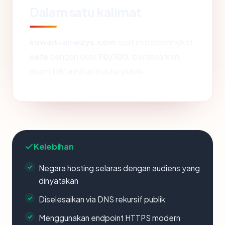
Dalam satu kalimat
kuwait-airways.com
saat ini berperingkat
safe
dengan skor
70/100
, berdasarkan
murni fakta infrastruktur publik.
Kelebihan
Negara hosting selaras dengan audiens yang
dinyatakan
Diselesaikan via DNS rekursif publik
Menggunakan endpoint HTTPS modern