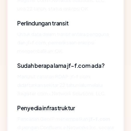
Register.com - Network Solutions, LLC,
usia 22 tahun, status enkripsi OK.
Perlindungan transit
Untuk data dalam transit antara pengguna
dan jf-f.com, pemeriksaan enkripsi
mengembalikan: OK.
Sudah berapa lama jf-f.com ada?
Menurut catatan RDAP, jf-f.com
didaftarkan sekitar 22 tahun lalu melalui
Register.com - Network Solutions, LLC.
Penyedia infrastruktur
Pencarian GeoIP menempatkan
jf-f.com
di jaringan Confluence Networks Inc, secara