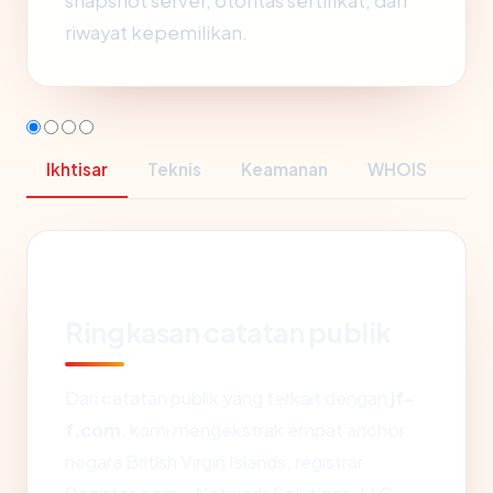
snapshot server, otoritas sertifikat, dan
riwayat kepemilikan.
Ikhtisar
Teknis
Keamanan
WHOIS
Ringkasan catatan publik
Dari catatan publik yang terkait dengan
jf-
f.com
, kami mengekstrak empat anchor:
negara British Virgin Islands, registrar