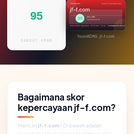
95
YourvillDNS · jf-f.com
SANGAT AMAN
Bagaimana skor
kepercayaan jf-f.com?
Mencari
jf-f.com
? Di bawah adalah