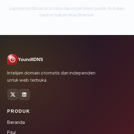
Laporan ini dibuat otomatis dari sinyal teknis publik. Ini bukan
nasihat hukum atau finansial.
YourvillDNS
Intelijen domain otomatis dan independen
untuk web terbuka.
PRODUK
Beranda
Fitur