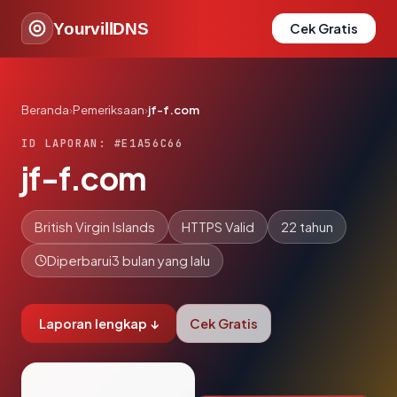
YourvillDNS
Cek Gratis
Beranda
›
Pemeriksaan
›
jf-f.com
ID LAPORAN: #E1A56C66
jf-f.com
British Virgin Islands
HTTPS Valid
22 tahun
Diperbarui
3 bulan yang lalu
Laporan lengkap ↓
Cek Gratis