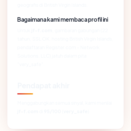
geografis di British Virgin Islands.
Bagaimana kami membaca profil ini
Untuk
jf-f.com
, gambaran gabungan (22
tahun, SSL OK, hosting British Virgin Islands,
pendaftaran Register.com - Network
Solutions, LLC) jatuh dalam pita
"very_safe".
Pendapat akhir
Menggabungkan semua sinyal, kami menilai
jf-f.com
di
95/100
(
very_safe
).