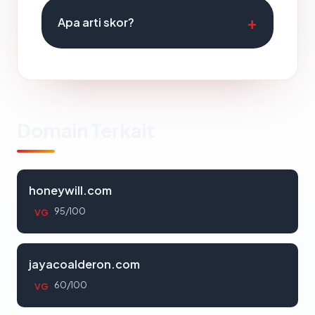
Apa arti skor?
Domain Terkait
honeywill.com
95/100
VG
jayacoalderon.com
60/100
VG