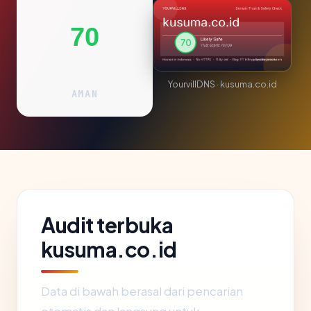
70
YourvillDNS · kusuma.co.id
AMAN
Audit terbuka
kusuma.co.id
Data di bawah berasal dari pencarian