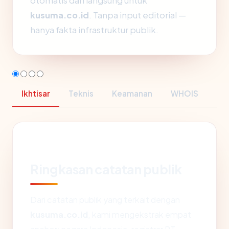
otomatis dan langsung untuk
kusuma.co.id
. Tanpa input editorial —
hanya fakta infrastruktur publik.
Ikhtisar
Teknis
Keamanan
WHOIS
Ringkasan catatan publik
Dari catatan publik yang terkait dengan
kusuma.co.id
, kami mengekstrak empat