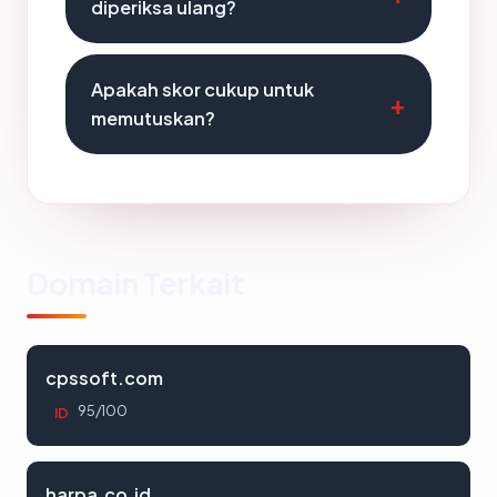
diperiksa ulang?
Apakah skor cukup untuk
memutuskan?
Domain Terkait
cpssoft.com
95/100
ID
harpa.co.id