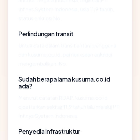
anchor: negara Indonesia, registrar PT
Infinys System Indonesia, usia 11.9 tahun,
status enkripsi No.
Perlindungan transit
Untuk data dalam transit antara pengguna
dan kusuma.co.id, pemeriksaan enkripsi
mengembalikan: No.
Sudah berapa lama kusuma.co.id
ada?
Menurut catatan RDAP, kusuma.co.id
didaftarkan sekitar 11.9 tahun lalu melalui PT
Infinys System Indonesia.
Penyedia infrastruktur