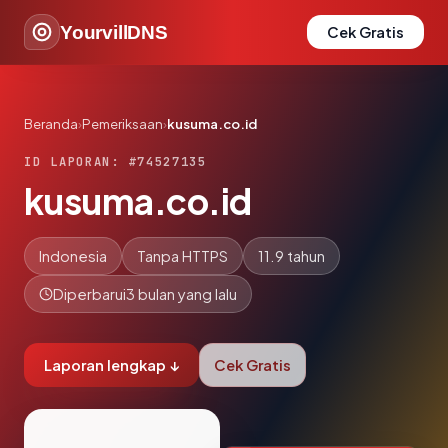
YourvillDNS
Cek Gratis
Beranda
›
Pemeriksaan
›
kusuma.co.id
ID LAPORAN: #74527135
kusuma.co.id
Indonesia
Tanpa HTTPS
11.9 tahun
Diperbarui
3 bulan yang lalu
Laporan lengkap ↓
Cek Gratis