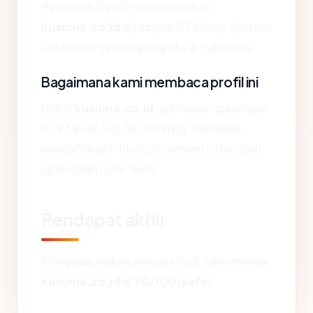
Pencarian GeoIP menempatkan
kusuma.co.id
di jaringan PT Infinys System
Indonesia, secara geografis di Indonesia.
Bagaimana kami membaca profil ini
Untuk
kusuma.co.id
, gambaran gabungan
(11.9 tahun, SSL No, hosting Indonesia,
pendaftaran PT Infinys System Indonesia)
jatuh dalam pita "safe".
Pendapat akhir
Menggabungkan semua sinyal, kami menilai
kusuma.co.id
di
70/100
(
safe
).