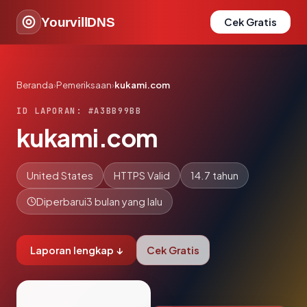
YourvillDNS
Cek Gratis
Beranda
›
Pemeriksaan
›
kukami.com
ID LAPORAN: #A3BB99BB
kukami.com
United States
HTTPS Valid
14.7 tahun
Diperbarui
3 bulan yang lalu
Laporan lengkap ↓
Cek Gratis