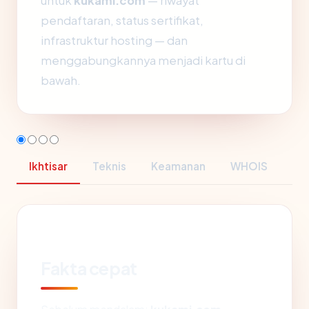
untuk
kukami.com
— riwayat
pendaftaran, status sertifikat,
infrastruktur hosting — dan
menggabungkannya menjadi kartu di
bawah.
Ikhtisar
Teknis
Keamanan
WHOIS
Fakta cepat