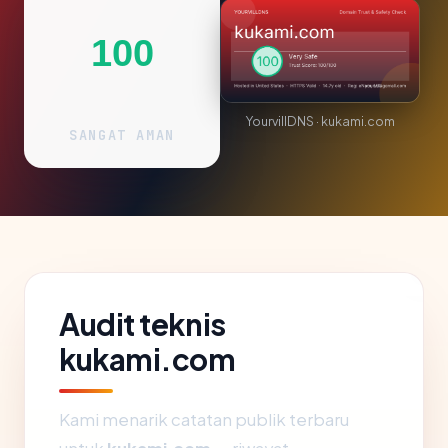
100
YourvillDNS · kukami.com
SANGAT AMAN
Audit teknis
kukami.com
Kami menarik catatan publik terbaru