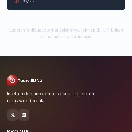
90/100
US
Laporan ini dibuat otomatis dari sinyal teknis publik. Ini bukan
nasihat hukum atau finansial.
YourvillDNS
Intelijen domain otomatis dan independen
untuk web terbuka.
PRODUK