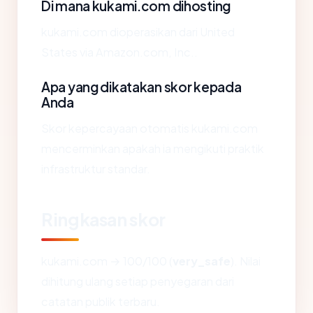
Di mana kukami.com dihosting
kukami.com dioperasikan dari United
States via Amazon.com, Inc..
Apa yang dikatakan skor kepada
Anda
Skor kepercayaan otomatis kukami.com
mencerminkan apakah ia mengikuti praktik
infrastruktur standar.
Ringkasan skor
kukami.com → 100/100 (
very_safe
). Nilai
dihitung ulang setiap penyegaran dari
catatan publik terbaru.