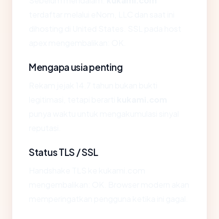
Sebelum mendalam:
kukami.com
terdaftar melalui eNom, LLC dan saat ini
dihosting di United States. SSL pada host
apex mengembalikan: OK.
Mengapa usia penting
Rekam jejak 14.7 tahun bukan bukti
legitimasi, tetapi berarti
kukami.com
punya waktu untuk mengakumulasi sinyal
reputasi.
Status TLS / SSL
Handshake TLS ke kukami.com
mengembalikan: OK. Browser modern akan
memperingatkan pengguna ketika ini gagal.