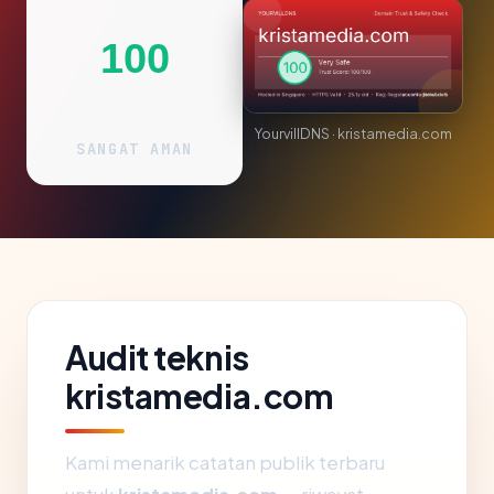
100
YourvillDNS · kristamedia.com
SANGAT AMAN
Audit teknis
kristamedia.com
Kami menarik catatan publik terbaru