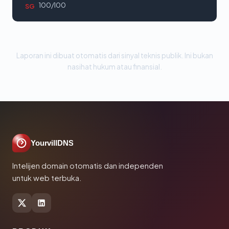
100/100
SG
Laporan ini dibuat otomatis dari sinyal teknis publik. Ini bukan
nasihat hukum atau finansial.
YourvillDNS
Intelijen domain otomatis dan independen
untuk web terbuka.