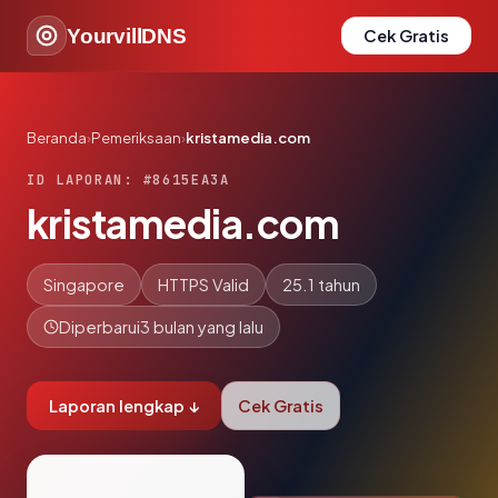
YourvillDNS
Cek Gratis
Beranda
›
Pemeriksaan
›
kristamedia.com
ID LAPORAN: #8615EA3A
kristamedia.com
Singapore
HTTPS Valid
25.1 tahun
Diperbarui
3 bulan yang lalu
Laporan lengkap ↓
Cek Gratis