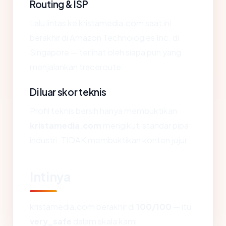
Routing & ISP
Lalu lintas ke kristamedia.com saat ini
berakhir di Amazon Technologies Inc. di
Singapore — terlihat oleh siapa pun yang
menjalankan traceroute.
Di luar skor teknis
Profil teknis bersih hanya membuktikan
kristamedia.com
mengikuti standar pipa
industri. TIDAK membuktikan konten jujur.
Intinya
kristamedia.com berakhir di
100/100
— itu
very_safe
dalam skala kami.