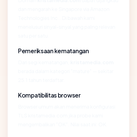
Domain
kristamedia.com
dapat dijangkau
dan mengarah ke Singapore via Amazon
Technologies Inc.. Di bawah kami
menelusuri sinyal-sinyal yang paling relevan
satu per satu.
Pemeriksaan kematangan
Dari segi kematangan,
kristamedia.com
berada dalam kategori "mature" — sekitar
25.1 tahun terdaftar.
Kompatibilitas browser
Browser umum akan menerima konfigurasi
TLS kristamedia.com jika probe kami
mengembalikan "OK". Nilai saat ini: OK.