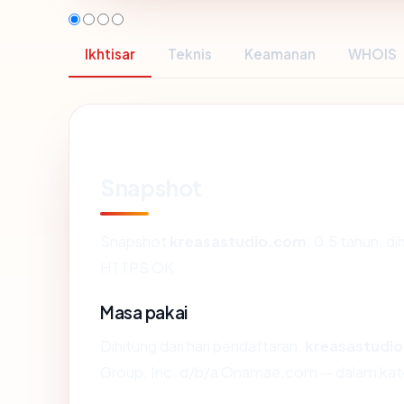
Ikhtisar
Teknis
Keamanan
WHOIS
Snapshot
Snapshot
kreasastudio.com
: 0.5 tahun, d
HTTPS OK.
Masa pakai
Dihitung dari hari pendaftaran,
kreasastudi
Group, Inc. d/b/a Onamae.com — dalam kat