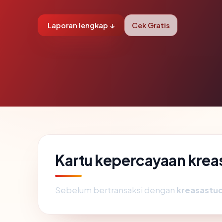
Laporan lengkap ↓
Cek Gratis
Kartu kepercayaan kre
Sebelum bertransaksi dengan
kreasastu