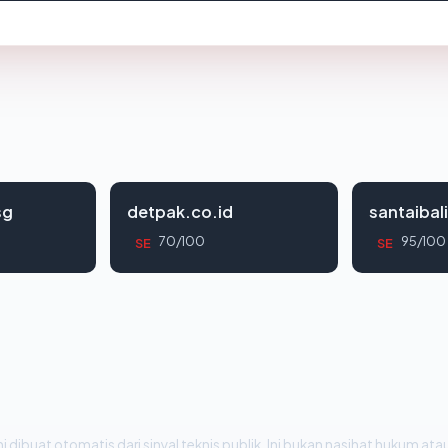
sg
detpak.co.id
santaibal
70/100
95/100
SE
SE
i dibuat otomatis dari sinyal teknis publik. Ini bukan nasihat hukum atau