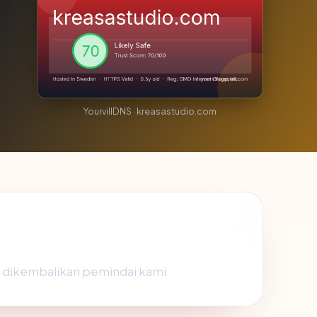
YourvillDNS · kreasastudio.com
ng dikembalikan pemindai kami.