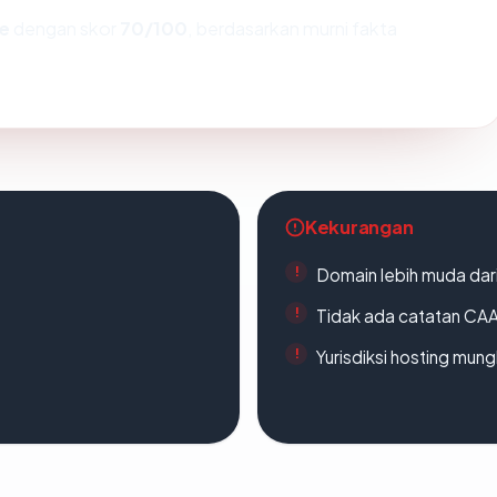
e
dengan skor
70/100
, berdasarkan murni fakta
Kekurangan
Domain lebih muda dari
Tidak ada catatan CA
Yurisdiksi hosting mun