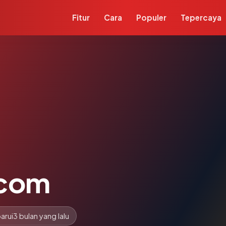
Fitur
Cara
Populer
Tepercaya
.com
arui
3 bulan yang lalu