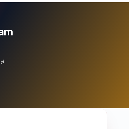
lam
yi.