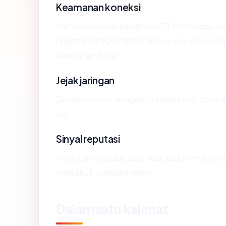
Keamanan koneksi
Kami melakukan handshake TLS terhadap k
registrar (GMO Internet Group, Inc. d/b/a 
keamanan dasar.
Jejak jaringan
Dari perspektif jaringan, kreasastudio.com di
AB.
Sinyal reputasi
Infrastruktur publik saja tidak bisa membukt
mengikuti standar industri.
Dalam satu kalimat