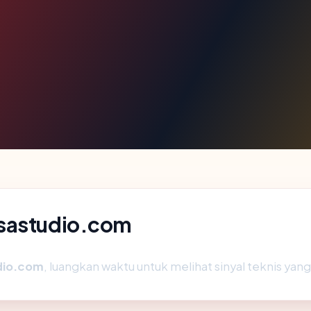
asastudio.com
dio.com
, luangkan waktu untuk melihat sinyal teknis ya