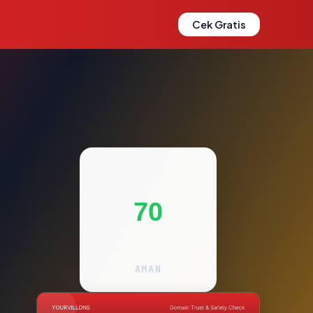
Cek Gratis
70
AMAN