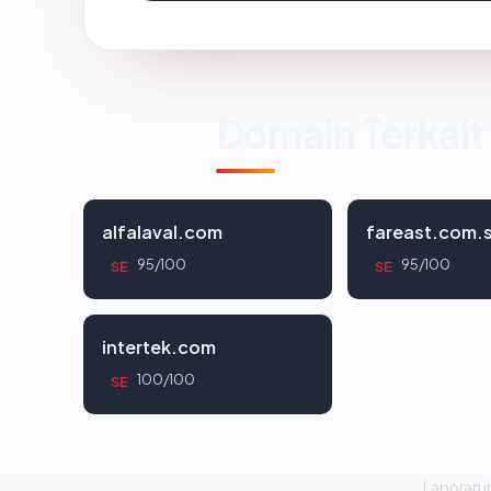
Domain Terkait
alfalaval.com
fareast.com.
95/100
95/100
SE
SE
intertek.com
100/100
SE
Laporan in