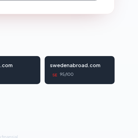
i.com
swedenabroad.com
95/100
SE
 finansial.