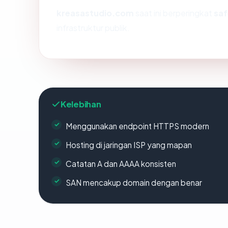
kreasastudio.com
saat ini berperingkat
saf
infrastruktur publik.
Kelebihan
Menggunakan endpoint HTTPS modern
Hosting di jaringan ISP yang mapan
Catatan A dan AAAA konsisten
SAN mencakup domain dengan benar