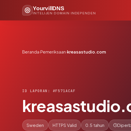
YourvillDNS
INTELIJEN DOMAIN INDEPENDEN
Beranda
›
Pemeriksaan
›
kreasastudio.com
ID LAPORAN: #F571ACAF
kreasastudio
Sweden
HTTPS Valid
0.5 tahun
Diperb