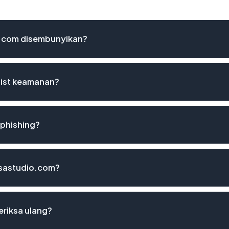
o.com disembunyikan?
list keamanan?
 phishing?
easastudio.com?
eriksa ulang?