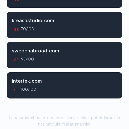
kreasastudio.com
70/100
SE
swedenabroad.com
95/100
SE
intertek.com
100/100
SE
Laporan ini dibuat otomatis dari sinyal teknis publik. Ini bukan
nasihat hukum atau finansial.