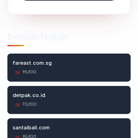
Domain Terkait
fareast.com.sg
95/100
SE
detpak.co.id
70/100
SE
santaibali.com
95/100
SE