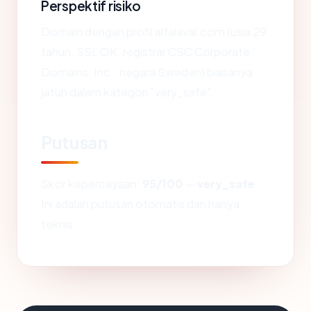
Perspektif risiko
Domain dengan profil alfalaval.com (usia 29
tahun, SSL OK, registrar CSC Corporate
Domains, Inc., negara Sweden) biasanya
jatuh dalam kategori "very_safe".
Putusan
Skor kepercayaan:
95/100
—
very_safe
.
Ini adalah putusan otomatis dan hanya
teknis.