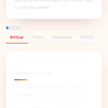
backend kami memukul DNS, RDAP, dan
TLS secara paralel.
Ikhtisar
Teknis
Keamanan
WHOIS
Temuan awal
Pemeriksaan otomatis kami terhadap
alfalaval.com
mengembalikan respons
DNS bersih yang mengarah ke Sweden,