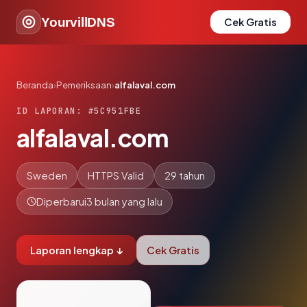
YourvillDNS
Cek Gratis
Beranda
›
Pemeriksaan
›
alfalaval.com
ID LAPORAN: #5C951FBE
alfalaval.com
Sweden
HTTPS Valid
29 tahun
Diperbarui
3 bulan yang lalu
Laporan lengkap ↓
Cek Gratis