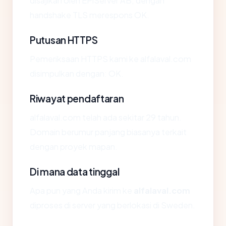
disajikan oleh EPiServer AB, dengan
handshake TLS merespons OK.
Putusan HTTPS
Pemeriksaan HTTPS kami ke alfalaval.com
disimpulkan dengan: OK.
Riwayat pendaftaran
alfalaval.com telah ada sekitar 29 tahun.
Domain berumur panjang biasanya terkait
dengan proyek mapan.
Di mana data tinggal
Apa pun yang Anda kirim ke
alfalaval.com
diproses di server yang berlokasi di Sweden.