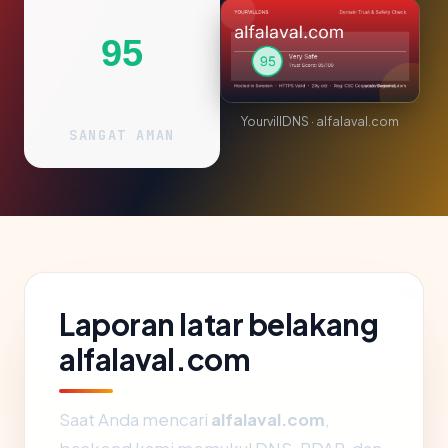
95
YourvillDNS · alfalaval.com
SANGAT AMAN
Laporan latar belakang
alfalaval.com
Saat Anda mencari
alfalaval.com
,