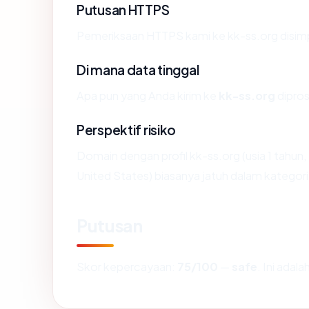
Putusan HTTPS
Pemeriksaan HTTPS kami ke kk-ss.org disim
Di mana data tinggal
Apa pun yang Anda kirim ke
kk-ss.org
dipros
Perspektif risiko
Domain dengan profil kk-ss.org (usia 1 tahu
United States) biasanya jatuh dalam kategori
Putusan
Skor kepercayaan:
75/100
—
safe
. Ini adal