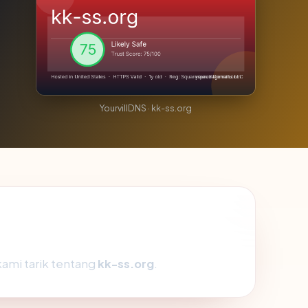
YourvillDNS · kk-ss.org
kami tarik tentang
kk-ss.org
.