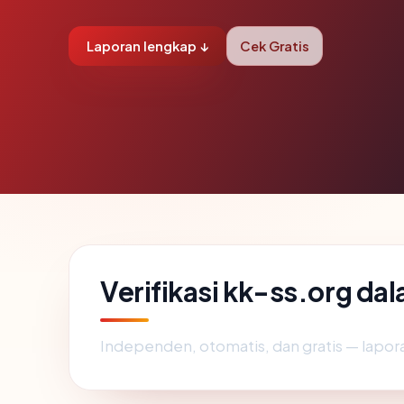
Laporan lengkap ↓
Cek Gratis
Verifikasi kk-ss.org da
Independen, otomatis, dan gratis — lapora