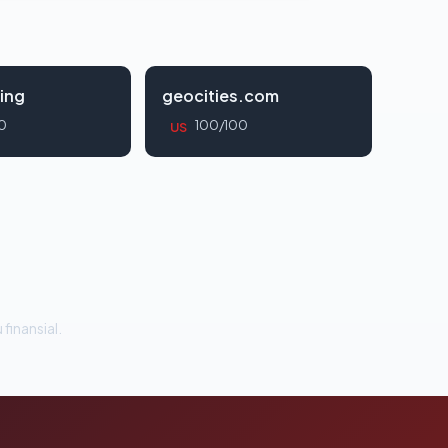
ing
geocities.com
0
100/100
US
 finansial.