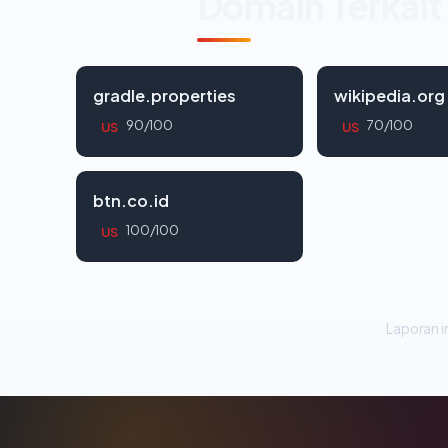
Domain Terkait
gradle.properties
wikipedia.org
90/100
70/100
US
US
btn.co.id
100/100
US
Laporan in