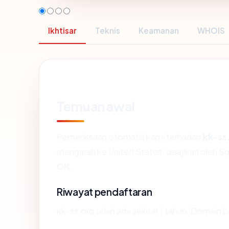
Ikhtisar
Teknis
Keamanan
WHOIS
Temuan awal
Pemeriksaan otomatis kami terhadap
kk-ss
mengarah ke United States, disajikan oleh 
OK.
Riwayat pendaftaran
kk-ss.org telah ada sekitar 1 tahun. Domain