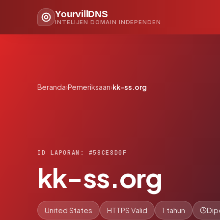
YourvillDNS
INTELIJEN DOMAIN INDEPENDEN
Beranda
›
Pemeriksaan
›
kk-ss.org
ID LAPORAN: #58CE8D0F
kk-ss.org
United States
HTTPS Valid
1 tahun
Dip