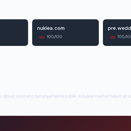
nuklea.com
pre.wedd
100/100
100/10
US
US
i dibuat otomatis dari sinyal teknis publik. Ini bukan nasihat hukum atau