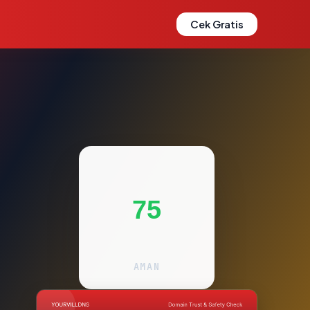
Cek Gratis
75
AMAN