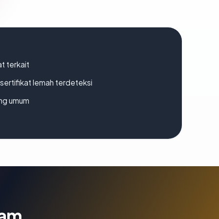
t terkait
ertifikat lemah terdeteksi
rang umum
lam