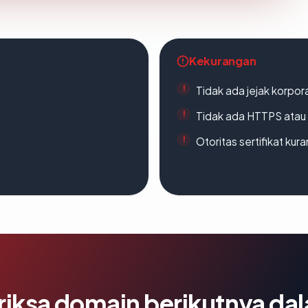
Kekurangan
Tidak ada jejak korpora
Tidak ada HTTPS atau s
Otoritas sertifikat ku
riksa domain berikutnya da