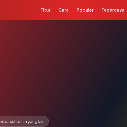
Fitur
Cara
Populer
Tepercaya
erbarui
3 bulan yang lalu