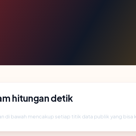
lam hitungan detik
n di bawah mencakup setiap titik data publik yang bisa 