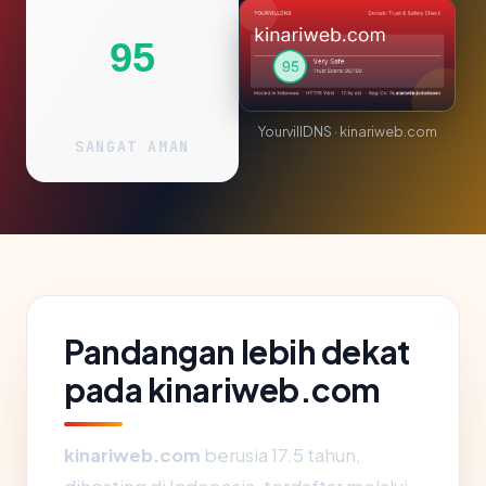
95
YourvillDNS · kinariweb.com
SANGAT AMAN
Pandangan lebih dekat
pada kinariweb.com
kinariweb.com
berusia 17.5 tahun,