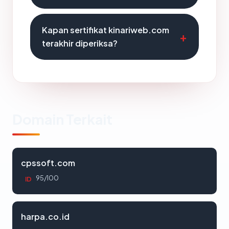
Kapan sertifikat kinariweb.com
terakhir diperiksa?
Domain Terkait
cpssoft.com
95/100
ID
harpa.co.id