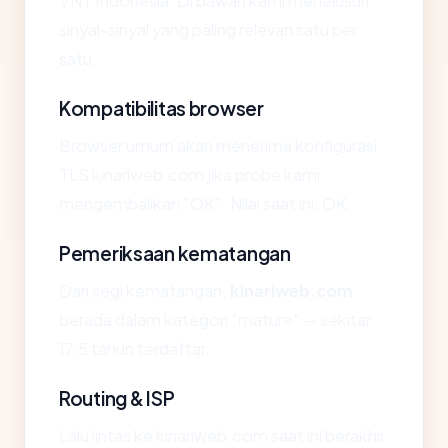
VNT Indonesia. Di bawah kami menelusuri
sinyal-sinyal yang paling relevan satu per
satu.
Kompatibilitas browser
Browser umum akan menerima konfigurasi
TLS kinariweb.com jika probe kami
mengembalikan "OK". Nilai saat ini: OK.
Pemeriksaan kematangan
Dari segi kematangan,
kinariweb.com
berada dalam kategori "mature" — sekitar
17.5 tahun terdaftar.
Routing & ISP
Lalu lintas ke kinariweb.com saat ini berakhir