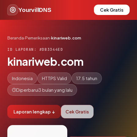
YourvillDNS
Cek Gratis
Beranda
›
Pemeriksaan
›
kinariweb.com
ID LAPORAN: #DB3344ED
kinariweb.com
Indonesia
HTTPS Valid
17.5 tahun
Diperbarui
3 bulan yang lalu
Laporan lengkap ↓
Cek Gratis