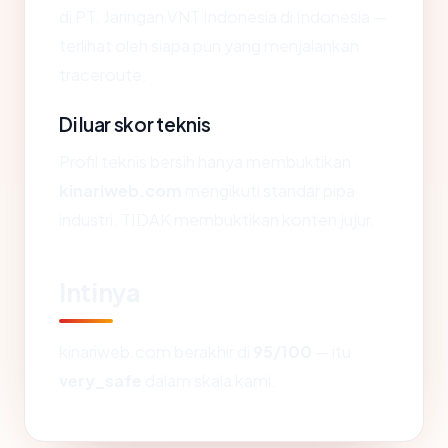
di PT. Jaringan VNT Indonesia di Indonesia —
terlihat oleh siapa pun yang menjalankan
traceroute.
Di luar skor teknis
Profil teknis bersih hanya membuktikan
kinariweb.com
mengikuti standar pipa
industri. TIDAK membuktikan konten jujur.
Intinya
kinariweb.com berakhir di
95/100
— itu
very_safe
dalam skala kami.