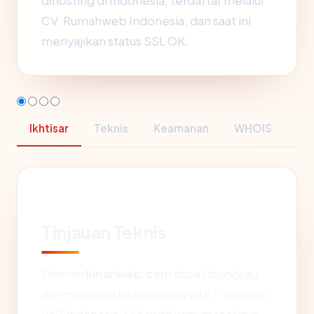
dihosting di Indonesia, terdaftar melalui
CV. Rumahweb Indonesia, dan saat ini
menyajikan status SSL OK.
Ikhtisar
Teknis
Keamanan
WHOIS
Tinjauan Teknis
Domain
kinariweb.com
dapat dijangkau
dan mengarah ke Indonesia via PT. Jaringan