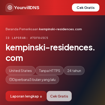
YourvillDNS
Cek Gratis
Beranda
›
Pemeriksaan
›
kempinski-residences.com
ID LAPORAN: #7DF045C5
kempinski-residences.
com
United States
Tanpa HTTPS
24 tahun
Diperbarui
3 bulan yang lalu
Laporan lengkap ↓
Cek Gratis