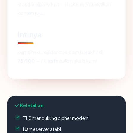
standar pipa industri. TIDAK membuktikan
konten jujur.
Intinya
kempinski-residences.com berakhir di
75/100
— itu
safe
dalam skala kami.
Kelebihan
TLS mendukung cipher modern
Nameserver stabil