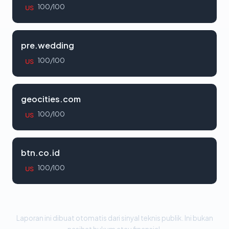
100/100
US
pre.wedding
100/100
US
geocities.com
100/100
US
btn.co.id
100/100
US
Laporan ini dibuat otomatis dari sinyal teknis publik. Ini bukan