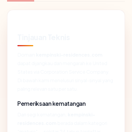
Tinjauan Teknis
Domain
kempinski-residences.com
dapat dijangkau dan mengarah ke United
States via Corporation Service Company.
Di bawah kami menelusuri sinyal-sinyal yang
paling relevan satu per satu.
Pemeriksaan kematangan
Dari segi kematangan,
kempinski-
residences.com
berada dalam kategori
"mature" — sekitar 24 tahun terdaftar.