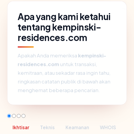
Apa yang kami ketahui
tentang kempinski-
residences.com
Apakah Anda memeriksa
kempinski-
residences.com
untuk transaksi,
kemitraan, atau sekadar rasa ingin tahu,
ringkasan catatan publik di bawah akan
menghemat beberapa pencarian.
Ikhtisar
Teknis
Keamanan
WHOIS