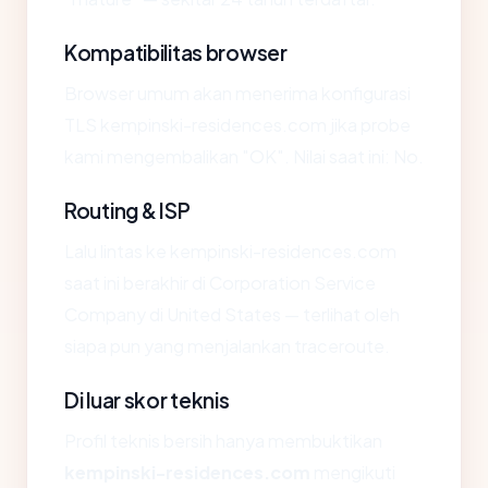
Kompatibilitas browser
Browser umum akan menerima konfigurasi
TLS kempinski-residences.com jika probe
kami mengembalikan "OK". Nilai saat ini: No.
Routing & ISP
Lalu lintas ke kempinski-residences.com
saat ini berakhir di Corporation Service
Company di United States — terlihat oleh
siapa pun yang menjalankan traceroute.
Di luar skor teknis
Profil teknis bersih hanya membuktikan
kempinski-residences.com
mengikuti