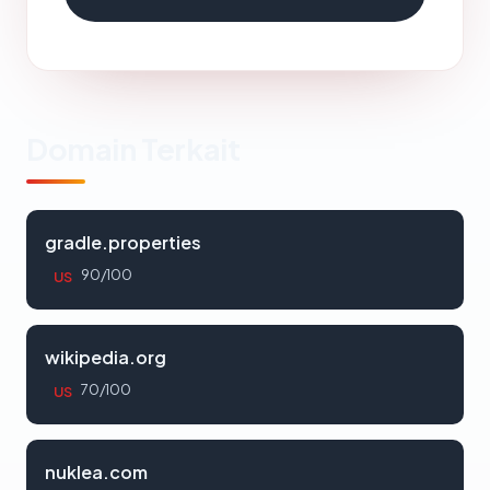
Domain Terkait
gradle.properties
90/100
US
wikipedia.org
70/100
US
nuklea.com