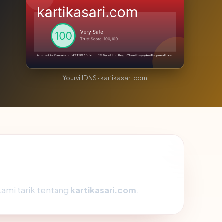
YourvillDNS · kartikasari.com
kami tarik tentang
kartikasari.com
.