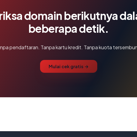
riksa domain berikutnya da
beberapa detik.
npa pendaftaran. Tanpa kartu kredit. Tanpa kuota tersembun
Mulai cek gratis →