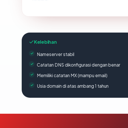
Kelebihan
Nameserver stabil
Catatan DNS dikonfigurasi dengan benar
Memiliki catatan MX (mampu email)
Usia domain di atas ambang 1 tahun