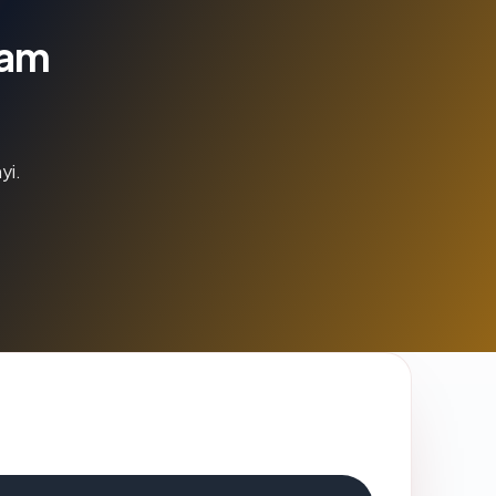
lam
yi.