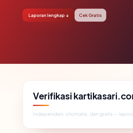
Laporan lengkap ↓
Cek Gratis
Verifikasi kartikasari.c
Independen, otomatis, dan gratis — lapora