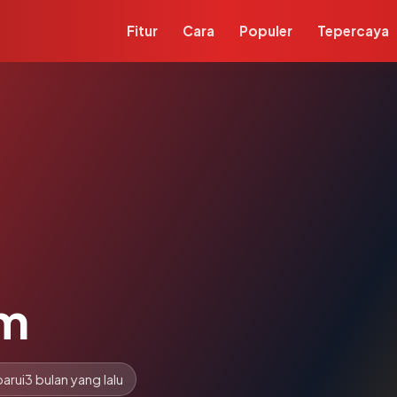
Fitur
Cara
Populer
Tepercaya
om
arui
3 bulan yang lalu