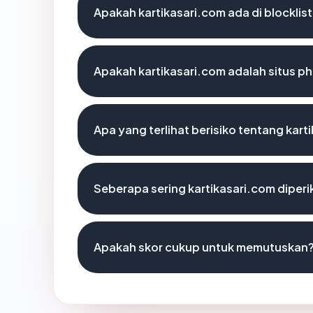
Apakah kartikasari.com ada di blockli
Apakah kartikasari.com adalah situs ph
Apa yang terlihat berisiko tentang kart
Seberapa sering kartikasari.com diperi
Apakah skor cukup untuk memutuskan