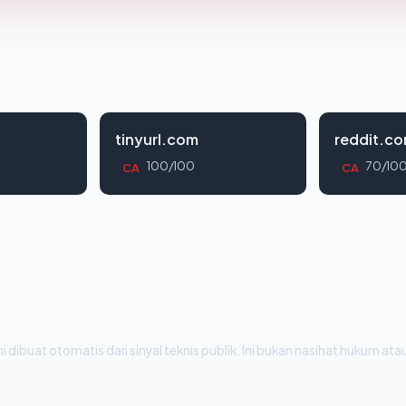
tinyurl.com
reddit.c
100/100
70/10
CA
CA
i dibuat otomatis dari sinyal teknis publik. Ini bukan nasihat hukum atau