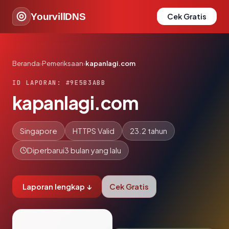
YourvillDNS
Cek Gratis
Beranda
›
Pemeriksaan
›
kapanlagi.com
ID LAPORAN: #9E5B3ABB
kapanlagi.com
Singapore
HTTPS Valid
23.2 tahun
Diperbarui
3 bulan yang lalu
Laporan lengkap ↓
Cek Gratis