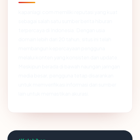
kapanlagi.com memiliki reputasi yang kuat
sebagai salah satu sumber berita hiburan
terpercaya di Indonesia. Dengan usia
domain lebih dari 20 tahun, situs ini telah
membangun kepercayaan pengguna
melalui konten yang konsisten dan update.
Meskipun berada di bawah naungan jaringan
media besar, pengguna tetap disarankan
untuk memverifikasi informasi dari sumber
lain untuk memastikan akurasi.