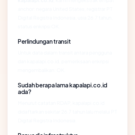
kapalapi.co.id
, kami mengekstrak empat
anchor: negara United States, registrar PT
Digital Registra Indonesia, usia 26.7 tahun,
status enkripsi OK.
Perlindungan transit
Untuk data dalam transit antara pengguna
dan kapalapi.co.id, pemeriksaan enkripsi
mengembalikan: OK.
Sudah berapa lama kapalapi.co.id
ada?
Menurut catatan RDAP, kapalapi.co.id
didaftarkan sekitar 26.7 tahun lalu melalui PT
Digital Registra Indonesia.