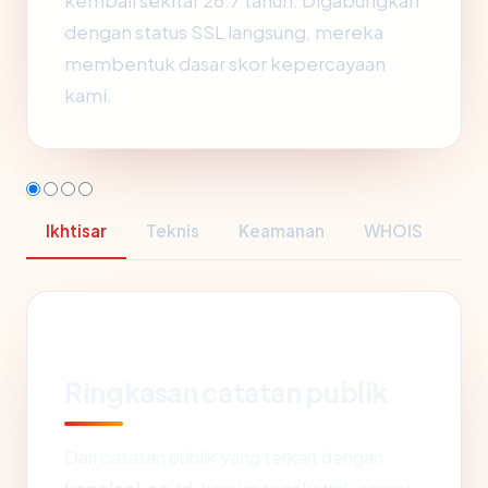
kembali sekitar 26.7 tahun. Digabungkan
dengan status SSL langsung, mereka
membentuk dasar skor kepercayaan
kami.
Ikhtisar
Teknis
Keamanan
WHOIS
Ringkasan catatan publik
Dari catatan publik yang terkait dengan