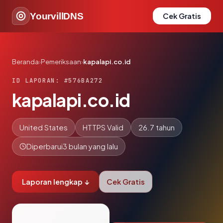
YourvillDNS
Cek Gratis
Beranda
›
Pemeriksaan
›
kapalapi.co.id
ID LAPORAN: #576BA272
kapalapi.co.id
United States
HTTPS Valid
26.7 tahun
Diperbarui
3 bulan yang lalu
Laporan lengkap ↓
Cek Gratis