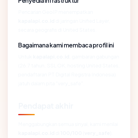
Penyedia infrastruktur
Pencarian GeoIP menempatkan
kapalapi.co.id
di jaringan Unified Layer,
secara geografis di United States.
Bagaimana kami membaca profil ini
Untuk
kapalapi.co.id
, gambaran gabungan
(26.7 tahun, SSL OK, hosting United States,
pendaftaran PT Digital Registra Indonesia)
jatuh dalam pita "very_safe".
Pendapat akhir
Menggabungkan semua sinyal, kami menilai
kapalapi.co.id
di
100/100
(
very_safe
).