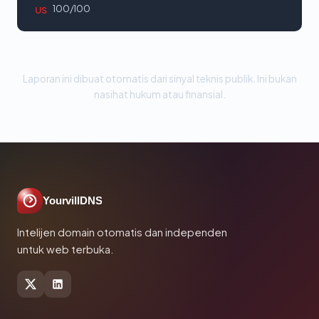
100/100
US
Laporan ini dibuat otomatis dari sinyal teknis publik. Ini bukan
nasihat hukum atau finansial.
YourvillDNS
Intelijen domain otomatis dan independen
untuk web terbuka.