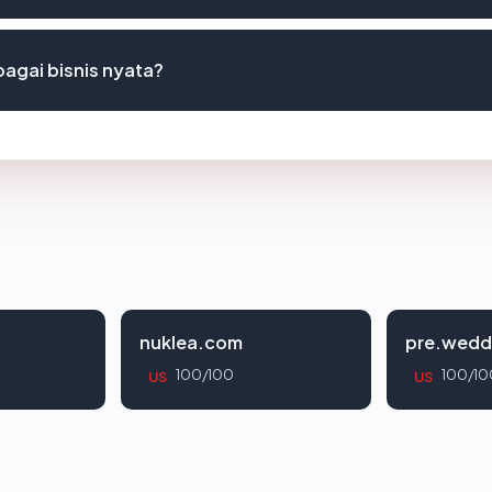
agai bisnis nyata?
nuklea.com
pre.wedd
100/100
100/10
US
US