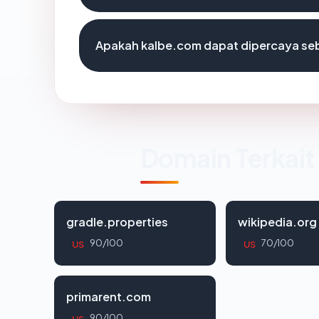
Apakah kalbe.com dapat dipercaya seb
Domain Terkait
gradle.properties
wikipedia.org
90/100
70/100
US
US
primarent.com
90/100
US