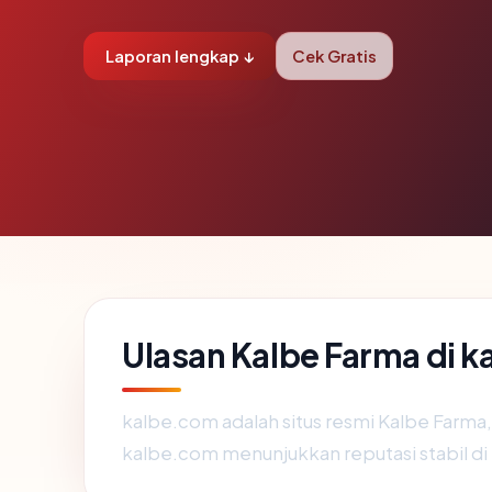
Laporan lengkap ↓
Cek Gratis
Ulasan Kalbe Farma di 
kalbe.com adalah situs resmi Kalbe Farma
kalbe.com menunjukkan reputasi stabil di