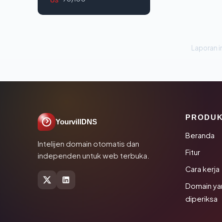
Laporan in
PRODU
YourvillDNS
Beranda
Intelijen domain otomatis dan
Fitur
independen untuk web terbuka.
Cara kerja
Domain ya
diperiksa