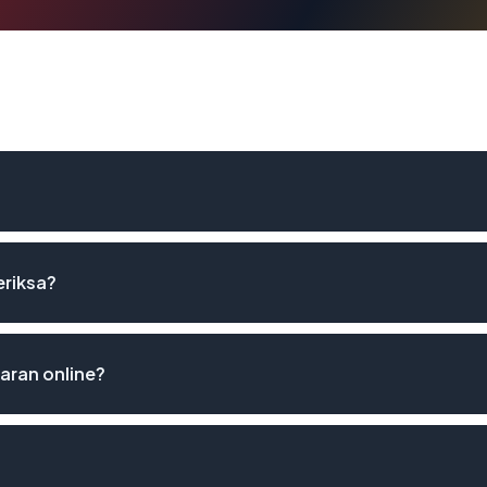
eriksa?
ran online?