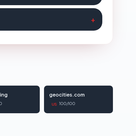
ing
geocities.com
0
100/100
US