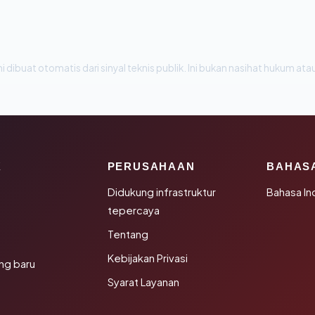
i dibuat otomatis dari sinyal teknis publik. Ini bukan nasihat hukum atau
K
PERUSAHAAN
BAHAS
Didukung infrastruktur
Bahasa In
tepercaya
Tentang
Kebijakan Privasi
ng baru
Syarat Layanan