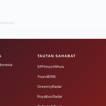
 finansial.
A
TAUTAN SAHABAT
donesia
S991mostWhois
YourvillDNS
GreatcryRadar
RoyalbucRadar