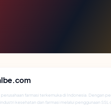
kalbe.com
, perusahaan farmasi terkemuka di Indonesia. Dengan pe
 industri kesehatan dan farmasi melalui penggunaan SSL