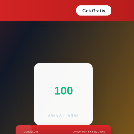
Cek Gratis
100
SANGAT AMAN