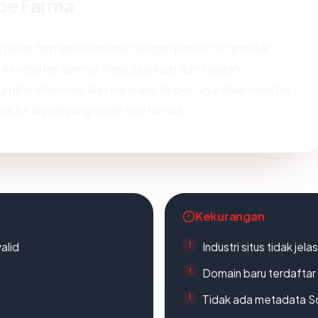
lbe Farma
 pasar farmasi Indonesia dengan portofolio produk
kesehatan lainnya. Reputasi kuat dan sejarah
mber informasi dan transaksi terpercaya dalam sektor
uktur digital yang aman dan handal.
Kekurangan
alid
Industri situs tidak jelas
Domain baru terdaftar
Tidak ada metadata S