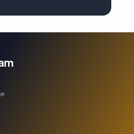
lam
yi.