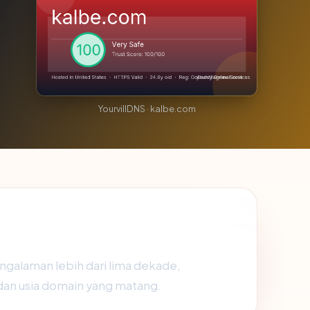
YourvillDNS · kalbe.com
ngalaman lebih dari lima dekade,
 dan usia domain yang matang.