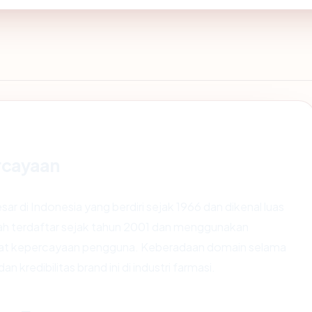
rcayaan
r di Indonesia yang berdiri sejak 1966 dan dikenal luas
elah terdaftar sejak tahun 2001 dan menggunakan
at kepercayaan pengguna. Keberadaan domain selama
n kredibilitas brand ini di industri farmasi.