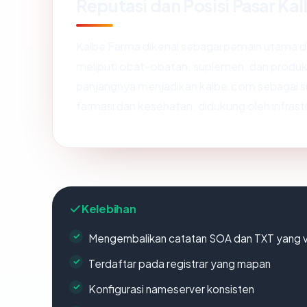
Reputasi dan Posisi Pasar Ka
Kalbe Farma dikenal sebagai pemain utama di
meliputi obat-obatan, suplemen, dan produk 
panjangnya menjadikan kalbe.com sebagai su
farmasi dan kesehatan, didukung oleh infrastr
Kelebihan
Mengembalikan catatan SOA dan TXT yang v
Terdaftar pada registrar yang mapan
Konfigurasi nameserver konsisten