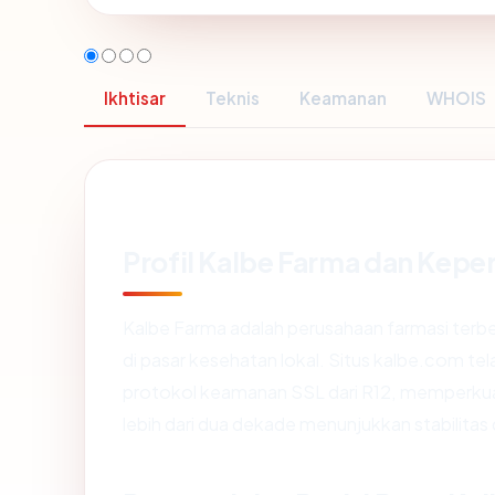
Ikhtisar
Teknis
Keamanan
WHOIS
Profil Kalbe Farma dan Kepe
Kalbe Farma adalah perusahaan farmasi terbesa
di pasar kesehatan lokal. Situs kalbe.com t
protokol keamanan SSL dari R12, memperku
lebih dari dua dekade menunjukkan stabilitas da