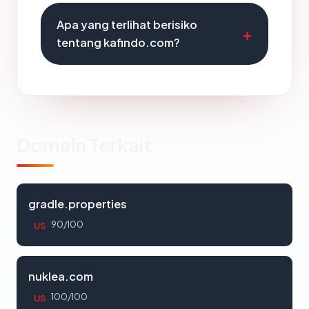
Apa yang terlihat berisiko
tentang kafindo.com?
Domain Terkait
gradle.properties
90/100
US
nuklea.com
100/100
US