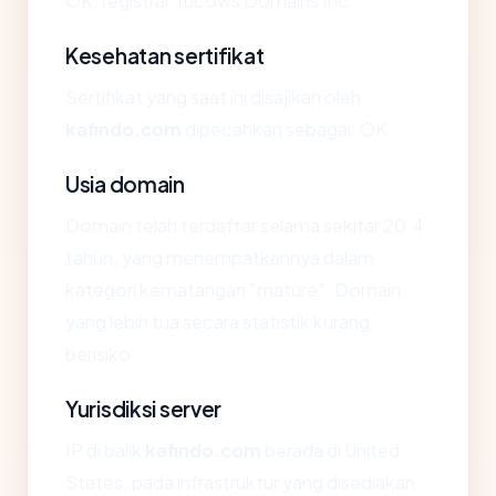
OK, registrar Tucows Domains Inc..
Kesehatan sertifikat
Sertifikat yang saat ini disajikan oleh
kafindo.com
dipecahkan sebagai: OK.
Usia domain
Domain telah terdaftar selama sekitar 20.4
tahun, yang menempatkannya dalam
kategori kematangan "mature". Domain
yang lebih tua secara statistik kurang
berisiko.
Yurisdiksi server
IP di balik
kafindo.com
berada di United
States, pada infrastruktur yang disediakan