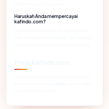
oleh Microsoft Corporation.
Haruskah Anda mempercayai
kafindo.com?
Skor kami murni teknis. Situs dengan SSL
valid, beberapa tahun riwayat, dan registrar
terkemuka cenderung berskor lebih tinggi.
Posisi kafindo.com
Pada skala 0-100, pemeriksaan otomatis
kami menempatkan
kafindo.com
di
100
—
itu kategori "very_safe".