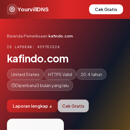
YourvillDNS
Cek Gratis
Beranda
›
Pemeriksaan
›
kafindo.com
ID LAPORAN: #397ECE2A
kafindo.com
United States
HTTPS Valid
20.4 tahun
Diperbarui
3 bulan yang lalu
Laporan lengkap ↓
Cek Gratis