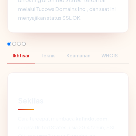
dihosting di United States, terdaftar
melalui Tucows Domains Inc., dan saat ini
menyajikan status SSL OK.
Ikhtisar
Teknis
Keamanan
WHOIS
Sekilas
Cara tercepat membaca
kafindo.com
:
negara United States, usia 20.4 tahun, SSL