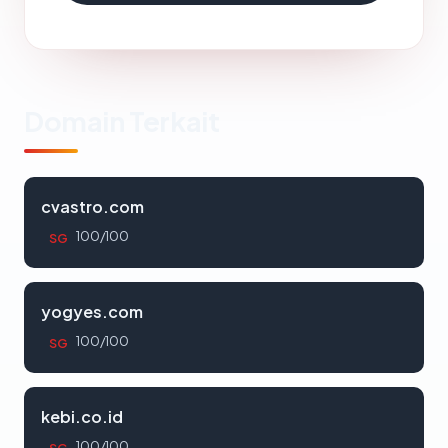
Domain Terkait
cvastro.com
100/100
SG
yogyes.com
100/100
SG
kebi.co.id
100/100