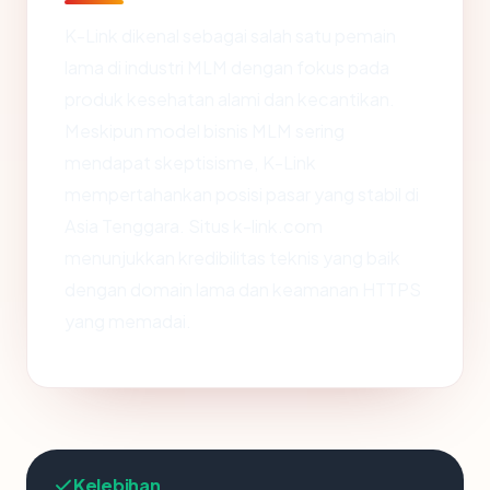
K-Link dikenal sebagai salah satu pemain
lama di industri MLM dengan fokus pada
produk kesehatan alami dan kecantikan.
Meskipun model bisnis MLM sering
mendapat skeptisisme, K-Link
mempertahankan posisi pasar yang stabil di
Asia Tenggara. Situs k-link.com
menunjukkan kredibilitas teknis yang baik
dengan domain lama dan keamanan HTTPS
yang memadai.
Kelebihan