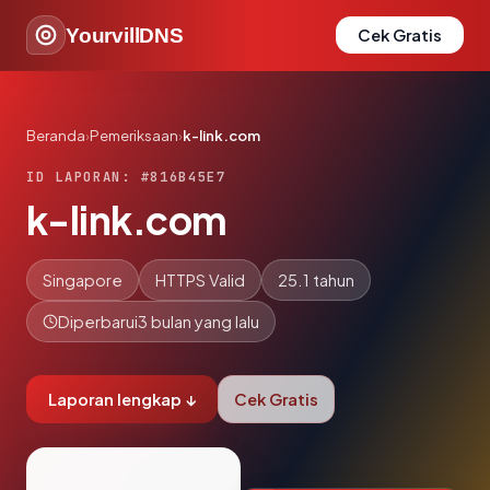
YourvillDNS
Cek Gratis
Beranda
›
Pemeriksaan
›
k-link.com
ID LAPORAN: #816B45E7
k-link.com
Singapore
HTTPS Valid
25.1 tahun
Diperbarui
3 bulan yang lalu
Laporan lengkap ↓
Cek Gratis