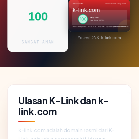
100
YourvillDNS · k-link.com
SANGAT AMAN
Ulasan K-Link dan k-
link.com
k-link.com adalah domain resmi dari K-