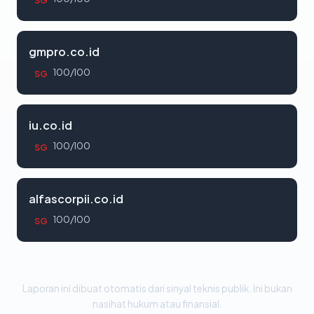
SG
gmpro.co.id
100/100
SG
iu.co.id
100/100
SG
alfascorpii.co.id
100/100
SG
Laporan ini dibuat otomatis dari sinyal teknis publik. Ini bukan
nasihat hukum atau finansial.