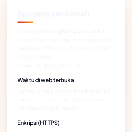
Apa yang kami amati
Melihat
junimart-girsang.com
dari luar,
titik data terpenting adalah negara hosting
(Indonesia), status SSL (OK), dan registrar
(PDR Ltd. d/b/a
PublicDomainRegistry.com).
Waktu di web terbuka
junimart-girsang.com telah terlihat di DNS
publik sekitar 18.7 tahun. Itu cukup untuk
meninggalkan jejak reputasi.
Enkripsi (HTTPS)