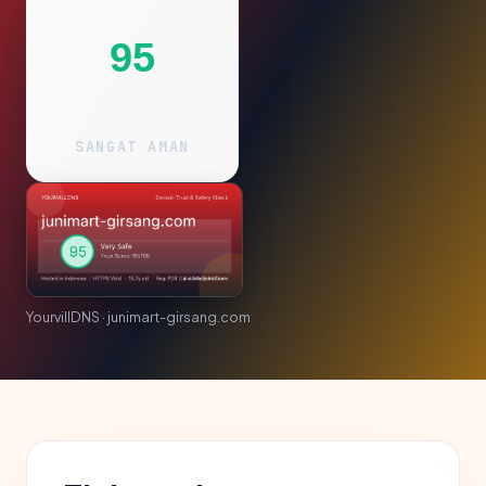
95
SANGAT AMAN
YourvillDNS · junimart-girsang.com