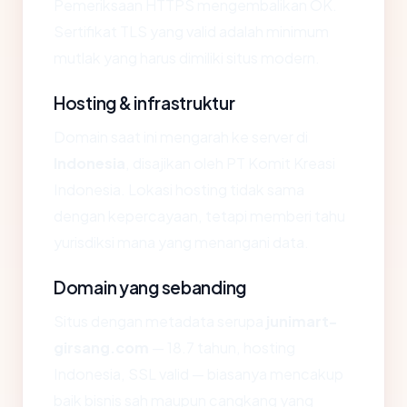
Pemeriksaan HTTPS mengembalikan OK.
Sertifikat TLS yang valid adalah minimum
mutlak yang harus dimiliki situs modern.
Hosting & infrastruktur
Domain saat ini mengarah ke server di
Indonesia
, disajikan oleh PT Komit Kreasi
Indonesia. Lokasi hosting tidak sama
dengan kepercayaan, tetapi memberi tahu
yurisdiksi mana yang menangani data.
Domain yang sebanding
Situs dengan metadata serupa
junimart-
girsang.com
— 18.7 tahun, hosting
Indonesia, SSL valid — biasanya mencakup
baik bisnis sah maupun cangkang yang