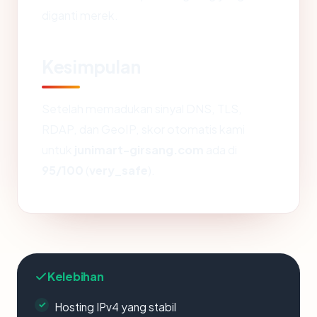
diganti merek.
Kesimpulan
Setelah memadukan sinyal DNS, TLS,
RDAP, dan GeoIP, skor otomatis kami
untuk
junimart-girsang.com
ada di
95/100
(
very_safe
).
Kelebihan
Hosting IPv4 yang stabil