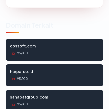
Domain Terkait
cpssoft.com
95/100
ID
harpa.co.id
95/100
ID
sahabatgroup.com
95/100
ID