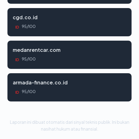
cgd.co.id
95/100
ID
medanrentcar.com
95/100
ID
armada-finance.co.id
95/100
ID
Laporan ini dibuat otomatis dari sinyal teknis publik. Ini bukan
nasihat hukum atau finansial.