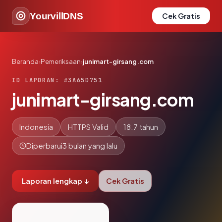
YourvillDNS
Cek Gratis
Beranda
›
Pemeriksaan
›
junimart-girsang.com
ID LAPORAN: #3A65D751
junimart-girsang.com
Indonesia
HTTPS Valid
18.7 tahun
Diperbarui
3 bulan yang lalu
Laporan lengkap ↓
Cek Gratis