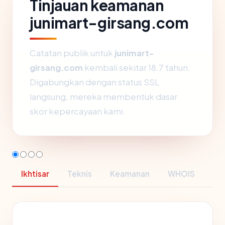
Tinjauan keamanan
junimart-girsang.com
Catatan publik untuk
junimart-
girsang.com
kembali sekitar 18.7 tahun.
Digabungkan dengan status SSL
langsung, mereka membentuk dasar
skor kepercayaan kami.
Ikhtisar
Teknis
Keamanan
WHOIS