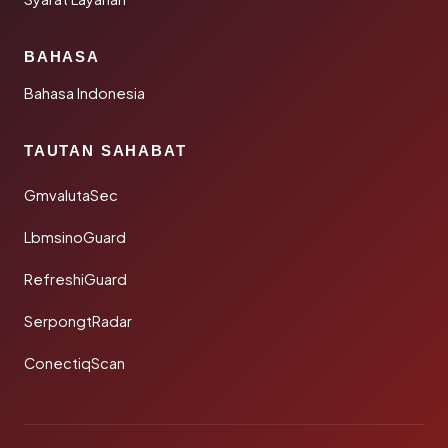
BAHASA
Bahasa Indonesia
TAUTAN SAHABAT
GmvalutaSec
LbmsinoGuard
RefreshiGuard
SerpongtRadar
ConectiqScan