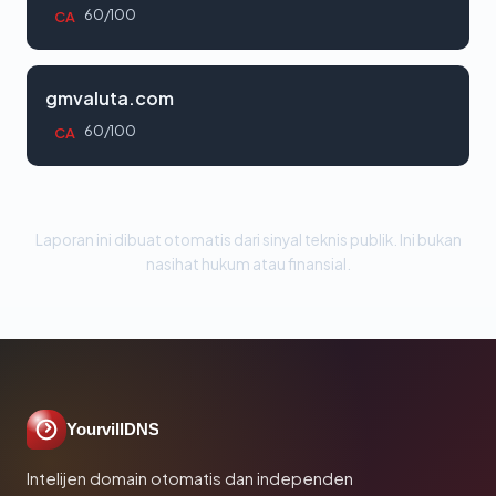
60/100
CA
gmvaluta.com
60/100
CA
Laporan ini dibuat otomatis dari sinyal teknis publik. Ini bukan
nasihat hukum atau finansial.
YourvillDNS
Intelijen domain otomatis dan independen