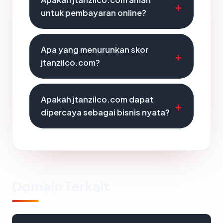
untuk pembayaran online?
Apa yang menurunkan skor
jtanzilco.com?
Apakah jtanzilco.com dapat
dipercaya sebagai bisnis nyata?
Domain Terkait