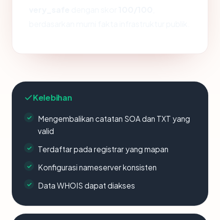
very_safe
dengan skor
100/100
,
berdasarkan murni fakta infrastruktur publik.
Kelebihan
Mengembalikan catatan SOA dan TXT yang
valid
Terdaftar pada registrar yang mapan
Konfigurasi nameserver konsisten
Data WHOIS dapat diakses