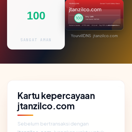
100
YourvillDNS · jtanzilco.com
SANGAT AMAN
Kartu kepercayaan
jtanzilco.com
Sebelum bertransaksi dengan