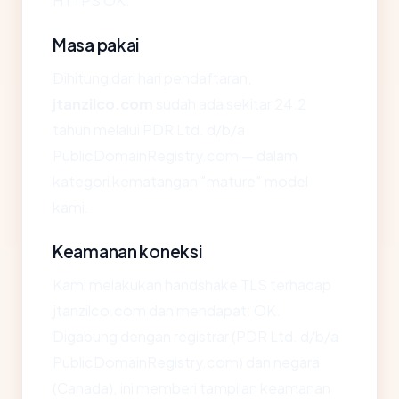
HTTPS OK.
Masa pakai
Dihitung dari hari pendaftaran,
jtanzilco.com
sudah ada sekitar 24.2
tahun melalui PDR Ltd. d/b/a
PublicDomainRegistry.com — dalam
kategori kematangan "mature" model
kami.
Keamanan koneksi
Kami melakukan handshake TLS terhadap
jtanzilco.com dan mendapat: OK.
Digabung dengan registrar (PDR Ltd. d/b/a
PublicDomainRegistry.com) dan negara
(Canada), ini memberi tampilan keamanan