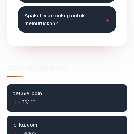
Apakah skor cukup untuk
memutuskan?
Domain Terkait
bet369.com
75/100
HK
id-ku.com
58/100