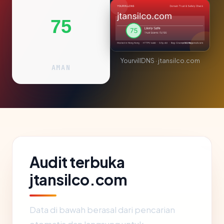
75
YourvillDNS · jtansilco.com
AMAN
Audit terbuka
jtansilco.com
Data di bawah berasal dari pencarian