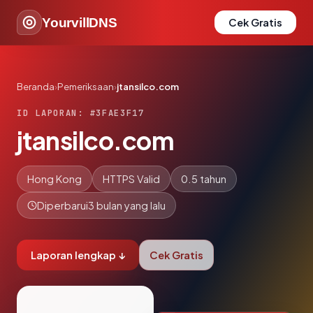
YourvillDNS
Cek Gratis
Beranda
›
Pemeriksaan
›
jtansilco.com
ID LAPORAN: #3FAE3F17
jtansilco.com
Hong Kong
HTTPS Valid
0.5 tahun
Diperbarui
3 bulan yang lalu
Laporan lengkap ↓
Cek Gratis