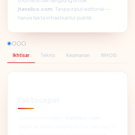
otomatis dan langsung untuk
jtansilco.com
. Tanpa input editorial —
hanya fakta infrastruktur publik.
Ikhtisar
Teknis
Keamanan
WHOIS
Fakta cepat
Sebelum mendalam:
jtansilco.com
terdaftar melalui Gname 162 Inc dan saat ini