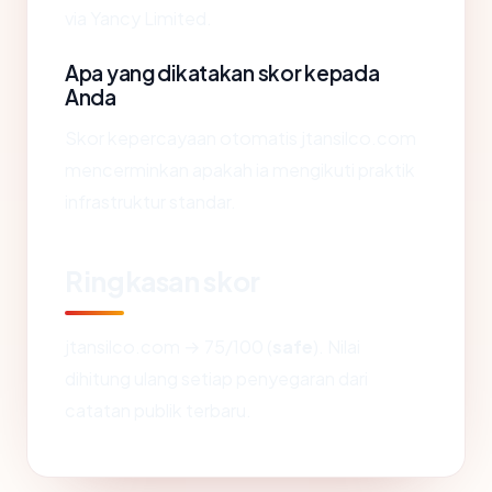
via Yancy Limited.
Apa yang dikatakan skor kepada
Anda
Skor kepercayaan otomatis jtansilco.com
mencerminkan apakah ia mengikuti praktik
infrastruktur standar.
Ringkasan skor
jtansilco.com → 75/100 (
safe
). Nilai
dihitung ulang setiap penyegaran dari
catatan publik terbaru.