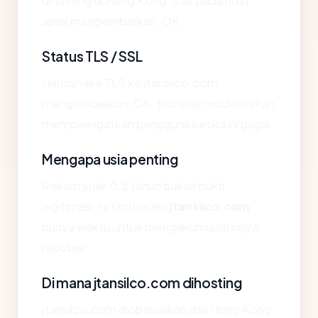
dihosting di Hong Kong. SSL pada host
apex mengembalikan: OK.
Status TLS / SSL
Handshake TLS ke jtansilco.com
mengembalikan: OK. Browser modern akan
memperingatkan pengguna ketika ini gagal.
Mengapa usia penting
Rekam jejak 0.5 tahun bukan bukti
legitimasi, tetapi berarti
jtansilco.com
punya waktu untuk mengakumulasi sinyal
reputasi.
Di mana jtansilco.com dihosting
jtansilco.com dioperasikan dari Hong Kong