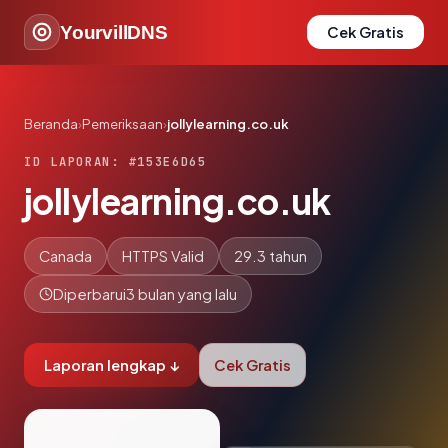
YourvillDNS
Cek Gratis
Beranda
›
Pemeriksaan
›
jollylearning.co.uk
ID LAPORAN: #153E6D65
jollylearning.co.uk
Canada
HTTPS Valid
29.3 tahun
Diperbarui
3 bulan yang lalu
Laporan lengkap ↓
Cek Gratis