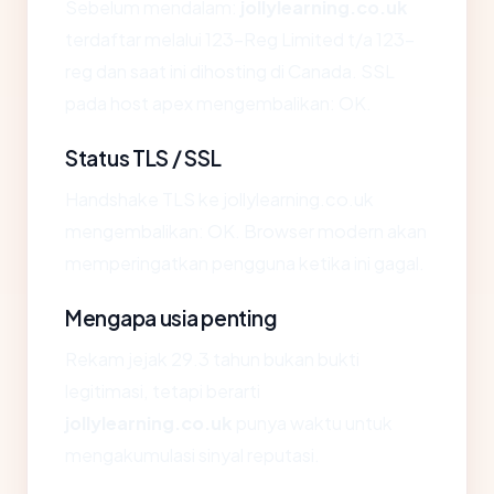
Sebelum mendalam:
jollylearning.co.uk
terdaftar melalui 123-Reg Limited t/a 123-
reg dan saat ini dihosting di Canada. SSL
pada host apex mengembalikan: OK.
Status TLS / SSL
Handshake TLS ke jollylearning.co.uk
mengembalikan: OK. Browser modern akan
memperingatkan pengguna ketika ini gagal.
Mengapa usia penting
Rekam jejak 29.3 tahun bukan bukti
legitimasi, tetapi berarti
jollylearning.co.uk
punya waktu untuk
mengakumulasi sinyal reputasi.