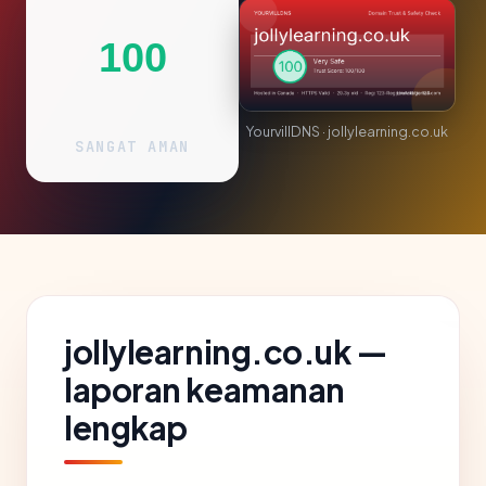
100
YourvillDNS · jollylearning.co.uk
SANGAT AMAN
jollylearning.co.uk —
laporan keamanan
lengkap