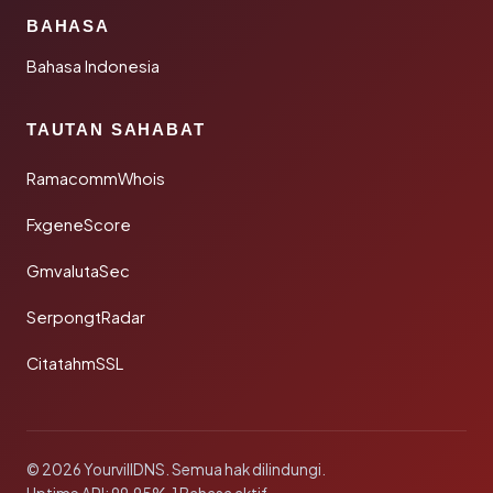
BAHASA
Bahasa Indonesia
TAUTAN SAHABAT
RamacommWhois
FxgeneScore
GmvalutaSec
SerpongtRadar
CitatahmSSL
© 2026 YourvillDNS. Semua hak dilindungi.