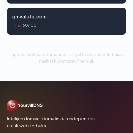
gmvaluta.com
60/100
CA
Laporan ini dibuat otomatis dari sinyal teknis publik. Ini bukan
nasihat hukum atau finansial.
YourvillDNS
Intelijen domain otomatis dan independen
untuk web terbuka.