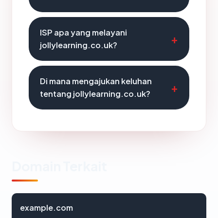
ISP apa yang melayani
jollylearning.co.uk?
Di mana mengajukan keluhan
tentang jollylearning.co.uk?
Domain Terkait
example.com