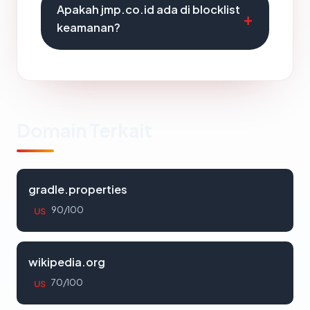
Apakah jmp.co.id ada di blocklist
keamanan?
Domain Terkait
gradle.properties
90/100
US
wikipedia.org
70/100
US