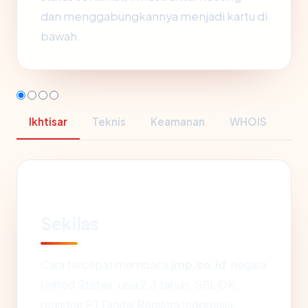
dan menggabungkannya menjadi kartu di
bawah.
Ikhtisar
Teknis
Keamanan
WHOIS
Sekilas
Cara tercepat membaca
jmp.co.id
: negara
United States, usia 2.3 tahun, SSL OK,
registrar PT Digital Registra Indonesia.