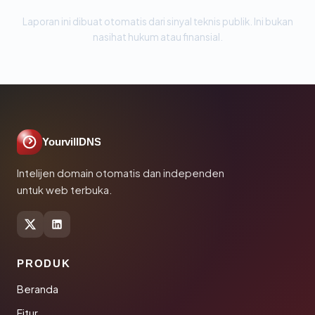
Laporan ini dibuat otomatis dari sinyal teknis publik. Ini bukan
nasihat hukum atau finansial.
YourvillDNS
Intelijen domain otomatis dan independen
untuk web terbuka.
PRODUK
Beranda
Fitur