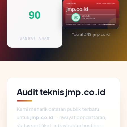
90
YourvillDNS · jmp.co.id
SANGAT AMAN
Audit teknis jmp.co.id
Kami menarik catatan publik terbaru
untuk
jmp.co.id
— riwayat pendaftaran,
status sertifikat, infrastruktur hosting —