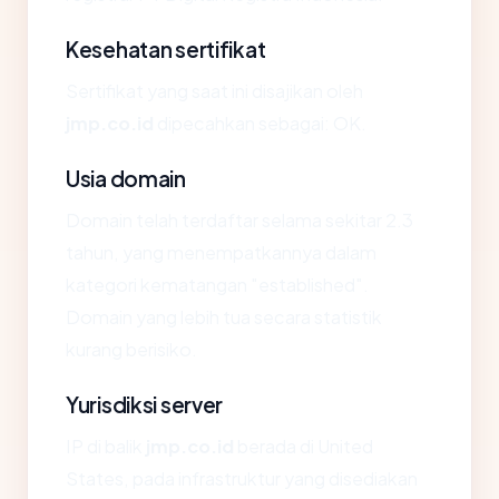
Kesehatan sertifikat
Sertifikat yang saat ini disajikan oleh
jmp.co.id
dipecahkan sebagai: OK.
Usia domain
Domain telah terdaftar selama sekitar 2.3
tahun, yang menempatkannya dalam
kategori kematangan "established".
Domain yang lebih tua secara statistik
kurang berisiko.
Yurisdiksi server
IP di balik
jmp.co.id
berada di United
States, pada infrastruktur yang disediakan