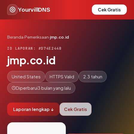
YourvillDNS
Cek Gratis
Beranda
›
Pemeriksaan
›
jmp.co.id
ID LAPORAN: #D74E244B
jmp.co.id
United States
HTTPS Valid
2.3 tahun
Diperbarui
3 bulan yang lalu
Laporan lengkap ↓
Cek Gratis