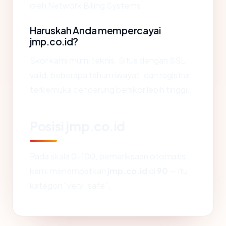
oleh Network Billing Systems.
Haruskah Anda mempercayai
jmp.co.id?
Skor kami murni teknis. Situs dengan SSL
valid, beberapa tahun riwayat, dan registrar
terkemuka cenderung berskor lebih tinggi.
Posisi jmp.co.id
Pada skala 0-100, pemeriksaan otomatis
kami menempatkan
jmp.co.id
di
90
— itu
kategori "very_safe".