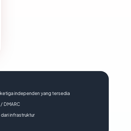
k ketiga independen yang tersedia
F / DMARC
 dari infrastruktur