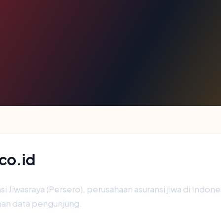
co.id
si Jiwasraya (Persero), perusahaan asuransi jiwa di Indone
nan data pengunjung.