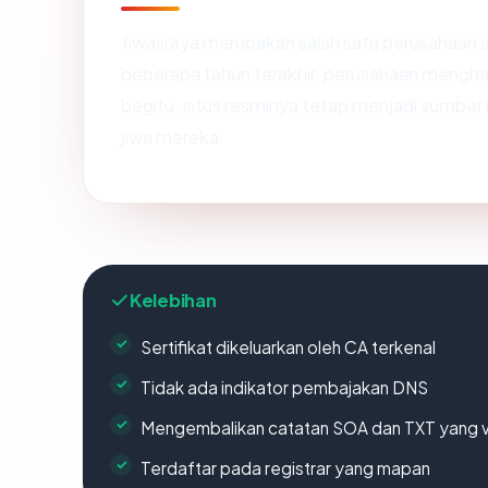
Jiwasraya merupakan salah satu perusahaan a
beberapa tahun terakhir, perusahaan mengha
begitu, situs resminya tetap menjadi sumber 
jiwa mereka.
Kelebihan
Sertifikat dikeluarkan oleh CA terkenal
Tidak ada indikator pembajakan DNS
Mengembalikan catatan SOA dan TXT yang v
Terdaftar pada registrar yang mapan