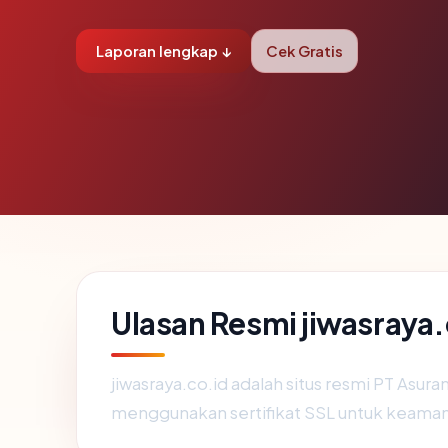
Laporan lengkap ↓
Cek Gratis
Ulasan Resmi jiwasraya.
jiwasraya.co.id adalah situs resmi PT Asuran
menggunakan sertifikat SSL untuk keama