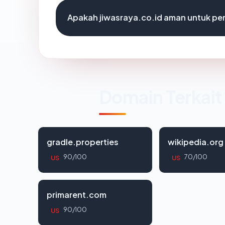
Apakah jiwasraya.co.id aman untuk pe
Domain Terkait
gradle.properties
wikipedia.org
90/100
70/100
US
US
primarent.com
90/100
US