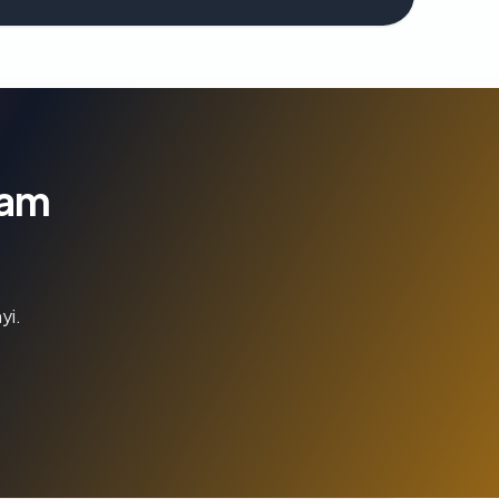
lam
yi.