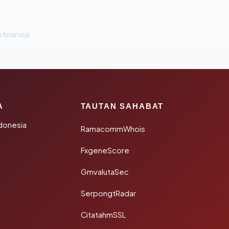
 finansial.
A
TAUTAN SAHABAT
donesia
RamacommWhois
FxgeneScore
GmvalutaSec
SerpongtRadar
CitatahmSSL