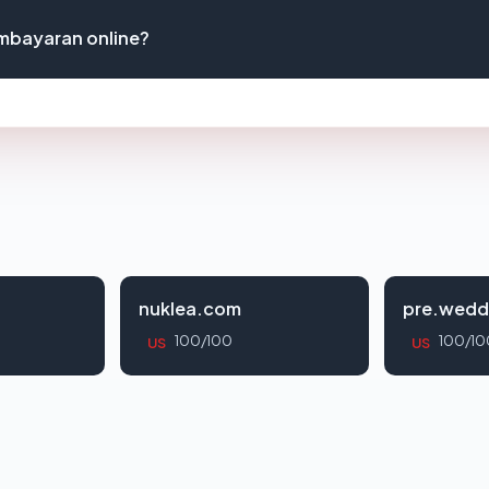
mbayaran online?
nuklea.com
pre.wedd
100/100
100/10
US
US