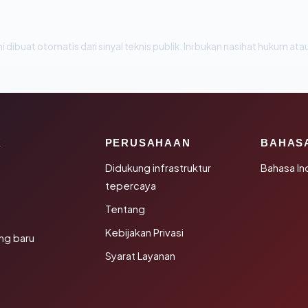
i dibuat otomatis dari sinyal teknis publik. Ini bukan nasihat hukum atau
K
PERUSAHAAN
BAHAS
Didukung infrastruktur
Bahasa In
tepercaya
Tentang
Kebijakan Privasi
ng baru
Syarat Layanan