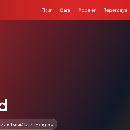
Fitur
Cara
Populer
Tepercaya
id
Diperbarui
3 bulan yang lalu