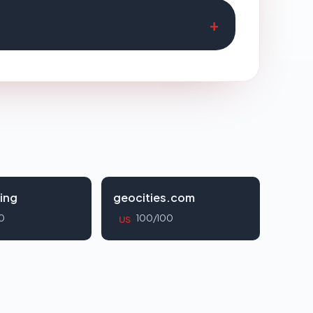
ing
geocities.com
0
100/100
US