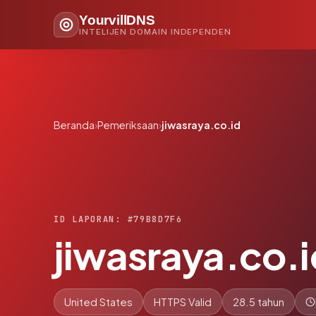
YourvillDNS
INTELIJEN DOMAIN INDEPENDEN
Beranda
›
Pemeriksaan
›
jiwasraya.co.id
ID LAPORAN: #79B8D7F6
jiwasraya.co.
United States
HTTPS Valid
28.5 tahun