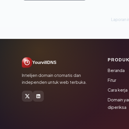
Laporan in
PRODU
YourvillDNS
Beranda
Intelijen domain otomatis dan
Fitur
independen untuk web terbuka.
Cara kerja
Domain ya
diperiksa