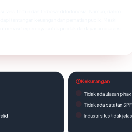
suransi tertua dan terbesar di Indonesia. Namun, dalam
dapi tantangan keuangan dan perhatian publik. Meski
informasi terpercaya untuk produk dan layanan asuransi
Kekurangan
Tidak ada ulasan piha
Tidak ada catatan SP
alid
Industri situs tidak jelas