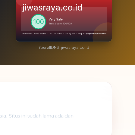
YourvillDNS · jiwasraya.co.id
sia. Situs ini sudah lama ada dan