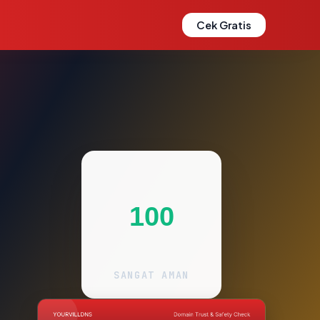
Cek Gratis
100
SANGAT AMAN