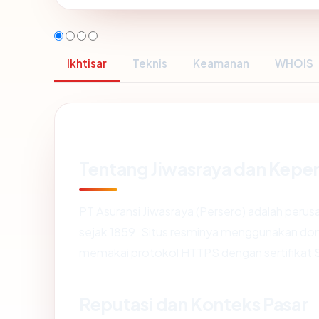
Ikhtisar
Teknis
Keamanan
WHOIS
Tentang Jiwasraya dan Kepe
PT Asuransi Jiwasraya (Persero) adalah perusa
sejak 1859. Situs resminya menggunakan doma
memakai protokol HTTPS dengan sertifikat
Reputasi dan Konteks Pasar