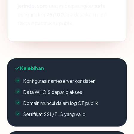
jerindo.com
saat ini berperingkat
safe
dengan skor
75/100
, berdasarkan murni
fakta infrastruktur publik.
Kelebihan
Konfigurasi nameserver konsisten
Data WHOIS dapat diakses
Domain muncul dalam log CT publik
Sertifikat SSL/TLS yang valid