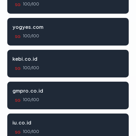
100/100
SG
yogyes.com
100/100
SG
kebi.co.id
100/100
SG
gmpro.co.id
100/100
SG
iu.co.id
100/100
SG