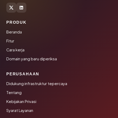
PRODUK
Beranda
Fitur
Cara kerja
Domain yang baru diperiksa
PERUSAHAAN
Didukung infrastruktur tepercaya
Tentang
Kebijakan Privasi
Syarat Layanan