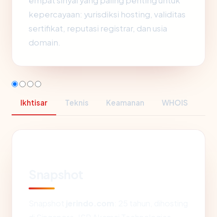
empat sinyal yang paling penting untuk
kepercayaan: yurisdiksi hosting, validitas
sertifikat, reputasi registrar, dan usia
domain.
Ikhtisar
Teknis
Keamanan
WHOIS
Snapshot
Snapshot
jerindo.com
: 25 tahun, dihosting