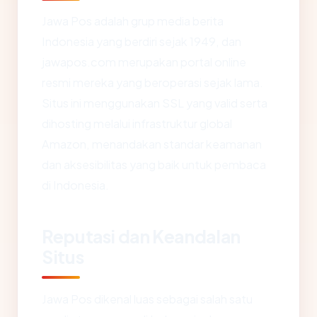
Jawa Pos adalah grup media berita
Indonesia yang berdiri sejak 1949, dan
jawapos.com merupakan portal online
resmi mereka yang beroperasi sejak lama.
Situs ini menggunakan SSL yang valid serta
dihosting melalui infrastruktur global
Amazon, menandakan standar keamanan
dan aksesibilitas yang baik untuk pembaca
di Indonesia.
Reputasi dan Keandalan
Situs
Jawa Pos dikenal luas sebagai salah satu