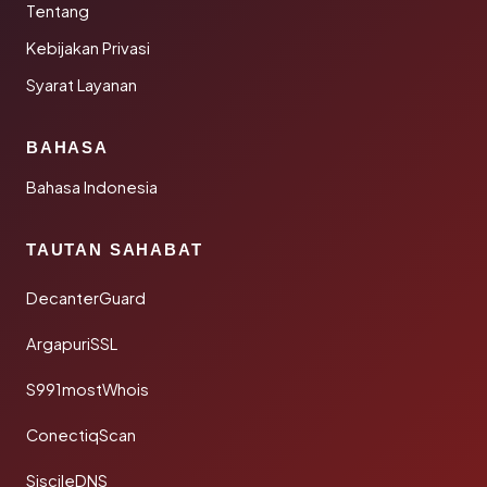
Tentang
Kebijakan Privasi
Syarat Layanan
BAHASA
Bahasa Indonesia
TAUTAN SAHABAT
DecanterGuard
ArgapuriSSL
S991mostWhois
ConectiqScan
SiscileDNS