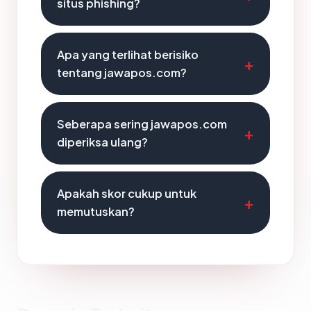
situs phishing?
Apa yang terlihat berisiko
tentang jawapos.com?
Seberapa sering jawapos.com
diperiksa ulang?
Apakah skor cukup untuk
memutuskan?