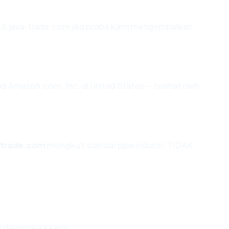
S java-trade.com jika probe kami mengembalikan
r di Amazon.com, Inc. di United States — terlihat oleh
-trade.com
mengikuti standar pipa industri. TIDAK
e
dalam skala kami.