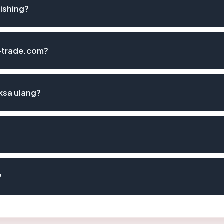
ishing?
a-trade.com?
ksa ulang?
?
?