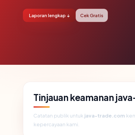
Laporan lengkap ↓
Cek Gratis
Tinjauan keamanan jav
Catatan publik untuk
java-trade.com
kem
kepercayaan kami.