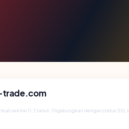
a-trade.com
bali sekitar 0.3 tahun. Digabungkan dengan status SSL