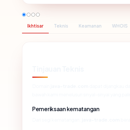
Ikhtisar
Teknis
Keamanan
WHOIS
Tinjauan Teknis
Domain
java-trade.com
dapat dijangkau da
bawah kami menelusuri sinyal-sinyal yang pali
Pemeriksaan kematangan
Dari segi kematangan,
java-trade.com
bera