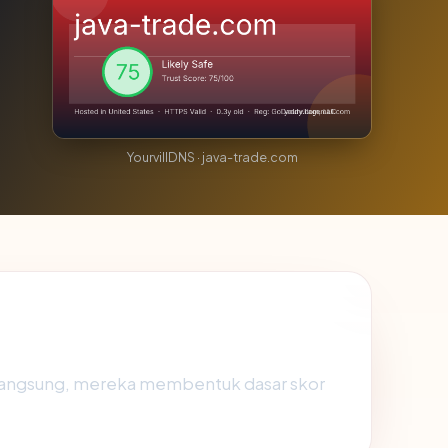
YourvillDNS · java-trade.com
 langsung, mereka membentuk dasar skor