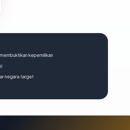
ak membuktikan kepemilikan
si
uar negara target