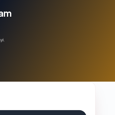
lam
yi.