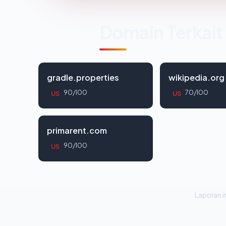
Domain Terkait
gradle.properties
wikipedia.org
90/100
70/100
US
US
primarent.com
90/100
US
Laporan in