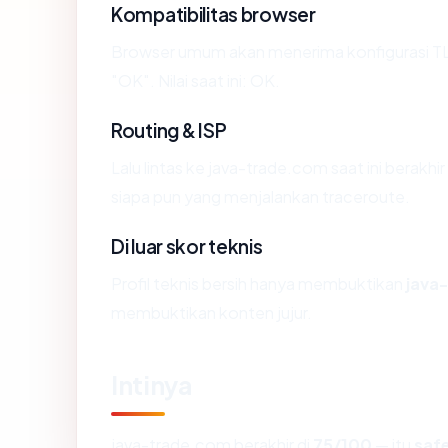
Kompatibilitas browser
Browser umum akan menerima konfigurasi TL
"OK". Nilai saat ini: OK.
Routing & ISP
Lalu lintas ke java-trade.com saat ini berakhi
siapa pun yang menjalankan traceroute.
Di luar skor teknis
Profil teknis bersih hanya membuktikan
java
membuktikan konten jujur.
Intinya
java-trade.com berakhir di
75/100
— itu
saf