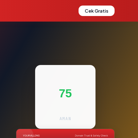
Cek Gratis
75
AMAN