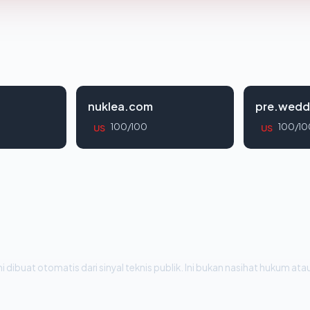
nuklea.com
pre.wedd
100/100
100/10
US
US
i dibuat otomatis dari sinyal teknis publik. Ini bukan nasihat hukum atau