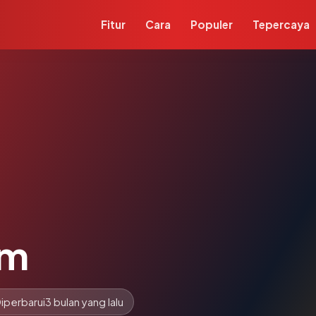
Fitur
Cara
Populer
Tepercaya
om
iperbarui
3 bulan yang lalu