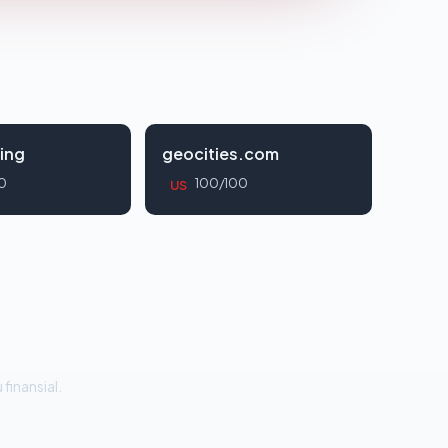
ing
geocities.com
0
100/100
US
 finansial.