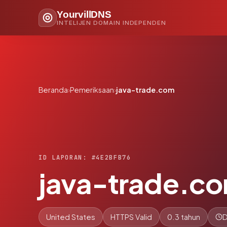
YourvillDNS
INTELIJEN DOMAIN INDEPENDEN
Beranda
›
Pemeriksaan
›
java-trade.com
ID LAPORAN: #4E2BFB76
java-trade.c
United States
HTTPS Valid
0.3 tahun
D