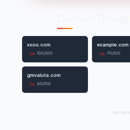
Domain Terkait
xxoo.com
example.com
100/100
70/100
CA
CA
gmvaluta.com
60/100
CA
Laporan in