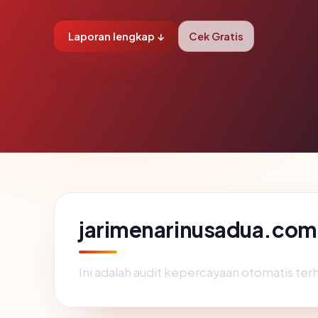
Laporan lengkap ↓
Cek Gratis
jarimenarinusadua.com 
Ini adalah audit kepercayaan otomatis te