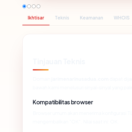
Ikhtisar
Teknis
Keamanan
WHOIS
Tinjauan Teknis
Domain
jarimenarinusadua.com
dapat dija
bawah kami menelusuri sinyal-sinyal yang pali
Kompatibilitas browser
Browser umum akan menerima konfigurasi TL
mengembalikan "OK". Nilai saat ini: OK.