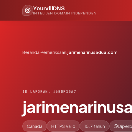
YourvillDNS
INTELIJEN DOMAIN INDEPENDEN
Beranda
›
Pemeriksaan
›
jarimenarinusadua.com
ID LAPORAN: #6BDF10A7
jarimenarinu
Canada
HTTPS Valid
15.7 tahun
Diperb