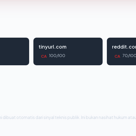
tinyurl.com
reddit.c
100/100
70/10
CA
CA
i dibuat otomatis dari sinyal teknis publik. Ini bukan nasihat hukum atau