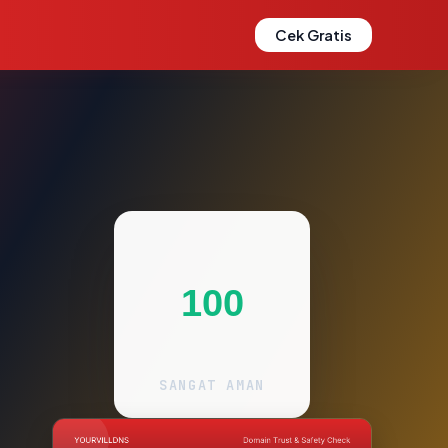
Cek Gratis
100
SANGAT AMAN