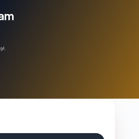
lam
yi.