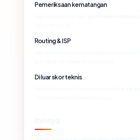
Pemeriksaan kematangan
Dari segi kematangan,
jarimenarinusadua
tahun terdaftar.
Routing & ISP
Lalu lintas ke jarimenarinusadua.com saat ini b
pun yang menjalankan traceroute.
Di luar skor teknis
Profil teknis bersih hanya membuktikan
jari
TIDAK membuktikan konten jujur.
Intinya
jarimenarinusadua.com berakhir di
100/100
—