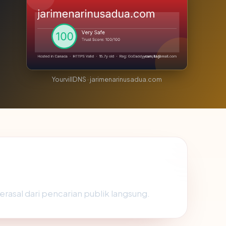
YourvillDNS · jarimenarinusadua.com
erasal dari pencarian publik langsung.