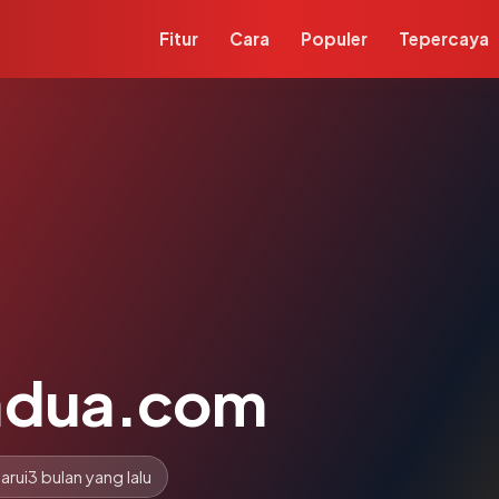
Fitur
Cara
Populer
Tepercaya
sadua.com
arui
3 bulan yang lalu