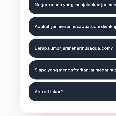
Negara mana yang menjalankan jarime
Apakah jarimenarinusadua.com dienkri
Berapa umur jarimenarinusadua.com?
Siapa yang mendaftarkan jarimenarin
Apa arti skor?