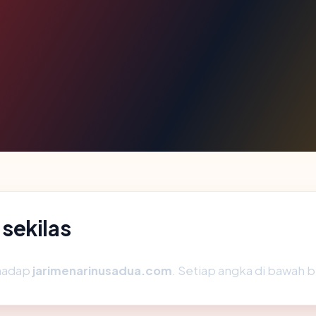
sekilas
rhadap
jarimenarinusadua.com
. Setiap angka di bawah b