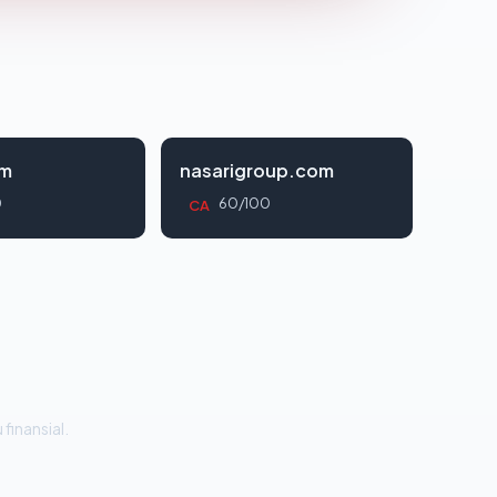
om
nasarigroup.com
0
60/100
CA
 finansial.