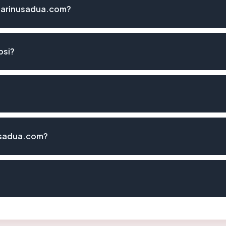
narinusadua.com?
psi?
usadua.com?