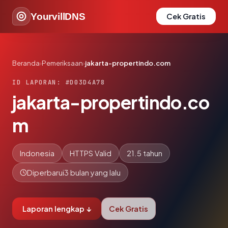
YourvillDNS
Cek Gratis
Beranda
›
Pemeriksaan
›
jakarta-propertindo.com
ID LAPORAN: #D03D4A78
jakarta-propertindo.co
m
Indonesia
HTTPS Valid
21.5 tahun
Diperbarui
3 bulan yang lalu
Laporan lengkap ↓
Cek Gratis