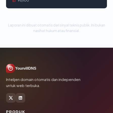
95/100
ID
Laporan ini dibuat otomatis dari sinyal teknis publik. Ini bukan
nasihat hukum atau finansial.
YourvillDNS
Intelijen domain otomatis dan independen
untuk web terbuka.
PRODUK