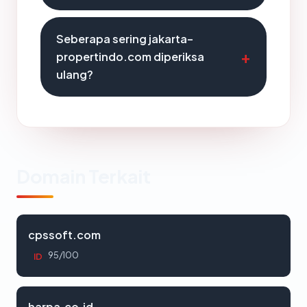
Seberapa sering jakarta-
propertindo.com diperiksa
ulang?
Domain Terkait
cpssoft.com
95/100
ID
harpa.co.id