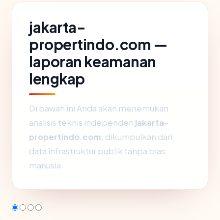
jakarta-
propertindo.com —
laporan keamanan
lengkap
Di bawah ini Anda akan menemukan
analisis teknis independen
jakarta-
propertindo.com
, dikumpulkan dari
data infrastruktur publik tanpa bias
manusia.