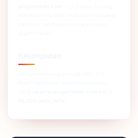
propertindo.com
— 21.5 tahun, hosting
Indonesia, SSL valid — biasanya mencakup
baik bisnis sah maupun cangkang yang
diganti merek.
Kesimpulan
Setelah memadukan sinyal DNS, TLS,
RDAP, dan GeoIP, skor otomatis kami
untuk
jakarta-propertindo.com
ada di
95/100
(
very_safe
).