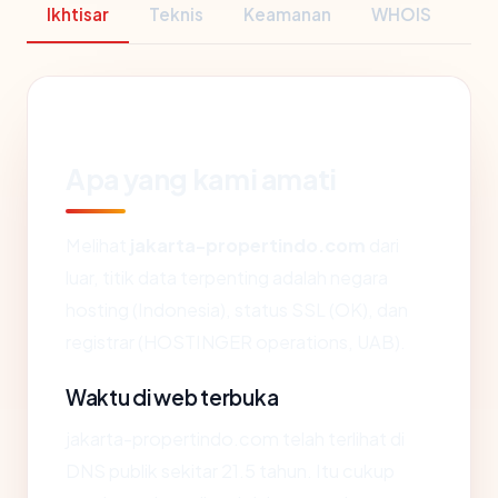
Ikhtisar
Teknis
Keamanan
WHOIS
Apa yang kami amati
Melihat
jakarta-propertindo.com
dari
luar, titik data terpenting adalah negara
hosting (Indonesia), status SSL (OK), dan
registrar (HOSTINGER operations, UAB).
Waktu di web terbuka
jakarta-propertindo.com telah terlihat di
DNS publik sekitar 21.5 tahun. Itu cukup