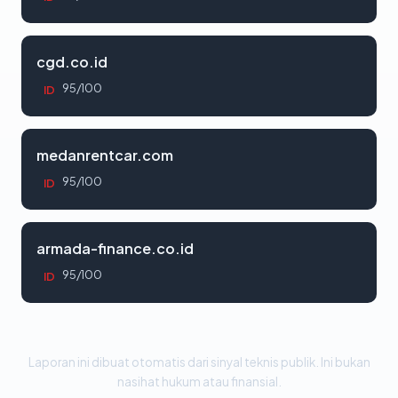
cgd.co.id
95/100
ID
medanrentcar.com
95/100
ID
armada-finance.co.id
95/100
ID
Laporan ini dibuat otomatis dari sinyal teknis publik. Ini bukan
nasihat hukum atau finansial.