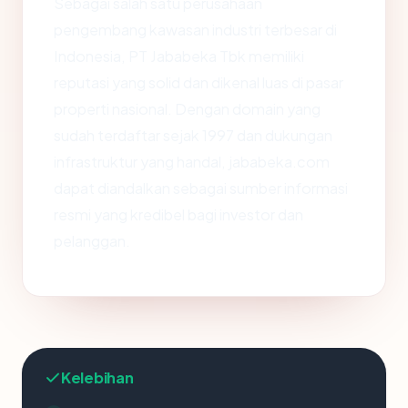
Sebagai salah satu perusahaan
pengembang kawasan industri terbesar di
Indonesia, PT Jababeka Tbk memiliki
reputasi yang solid dan dikenal luas di pasar
properti nasional. Dengan domain yang
sudah terdaftar sejak 1997 dan dukungan
infrastruktur yang handal, jababeka.com
dapat diandalkan sebagai sumber informasi
resmi yang kredibel bagi investor dan
pelanggan.
Kelebihan