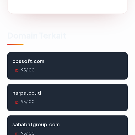
Domain Terkait
cpssoft.com
95/100
ID
harpa.co.id
95/100
ID
sahabatgroup.com
95/100
ID