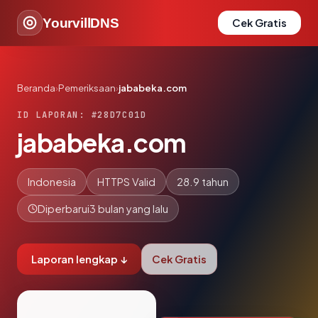
YourvillDNS
Cek Gratis
Beranda
›
Pemeriksaan
›
jababeka.com
ID LAPORAN: #28D7C01D
jababeka.com
Indonesia
HTTPS Valid
28.9 tahun
Diperbarui
3 bulan yang lalu
Laporan lengkap ↓
Cek Gratis