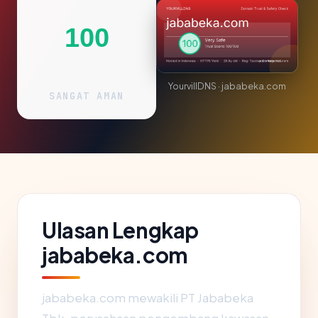
100
YourvillDNS · jababeka.com
SANGAT AMAN
Ulasan Lengkap
jababeka.com
jababeka.com mewakili PT Jababeka