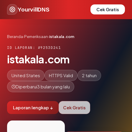
YourvillDNS
Cek Gratis
Beranda
›
Pemeriksaan
›
istakala.com
ID LAPORAN: #9253D241
istakala.com
United States
HTTPS Valid
2 tahun
Diperbarui
3 bulan yang lalu
Laporan lengkap ↓
Cek Gratis