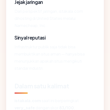
Jejak jaringan
Dari perspektif jaringan, istakala.com
dihosting di United States melalui
Namecheap, Inc..
Sinyal reputasi
Infrastruktur publik saja tidak bisa
membuktikan situs aman — hanya bisa
menunjukkan apakah situs mengikuti
standar industri.
Dalam satu kalimat
istakala.com
saat ini berperingkat
very_safe
dengan skor
83/100
,