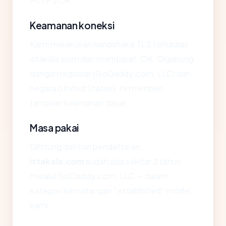
HTTPS OK.
Keamanan koneksi
Kami melakukan handshake TLS terhadap
istakala.com dan mendapat: OK. Digabung
dengan registrar (GoDaddy.com, LLC) dan
negara (United States), ini memberi
tampilan keamanan dasar.
Masa pakai
Dihitung dari hari pendaftaran,
istakala.com
sudah ada sekitar 2 tahun
melalui GoDaddy.com, LLC — dalam
kategori kematangan "established" model
kami.