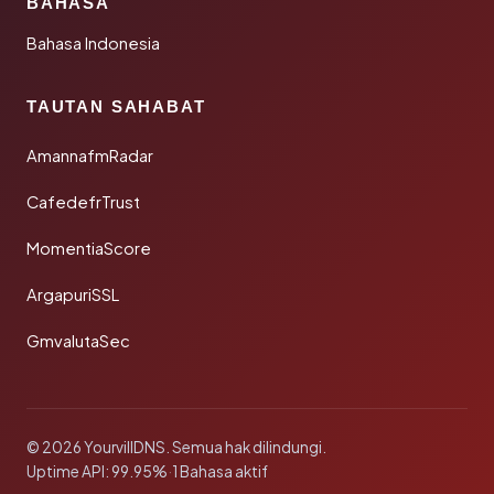
BAHASA
Bahasa Indonesia
TAUTAN SAHABAT
AmannafmRadar
CafedefrTrust
MomentiaScore
ArgapuriSSL
GmvalutaSec
© 2026 YourvillDNS. Semua hak dilindungi.
Uptime API: 99.95%
·
1 Bahasa aktif