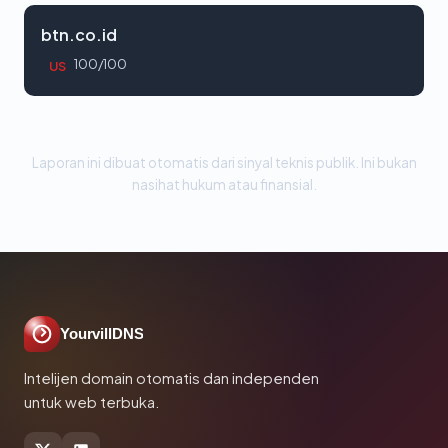
btn.co.id
100/100
US
Laporan ini dibuat otomatis dari sinyal teknis publik. Ini bukan
nasihat hukum atau finansial.
YourvillDNS
Intelijen domain otomatis dan independen
untuk web terbuka.