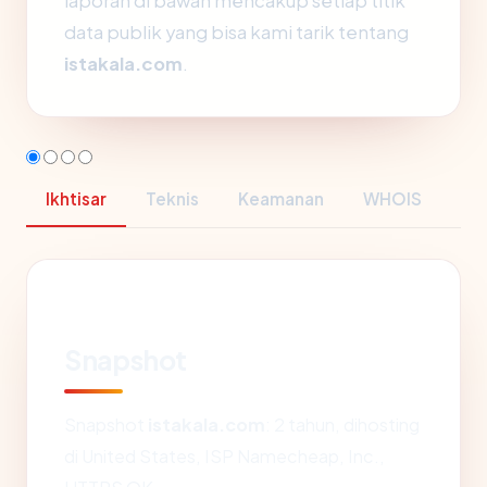
laporan di bawah mencakup setiap titik
data publik yang bisa kami tarik tentang
istakala.com
.
Ikhtisar
Teknis
Keamanan
WHOIS
Snapshot
Snapshot
istakala.com
: 2 tahun, dihosting
di United States, ISP Namecheap, Inc.,