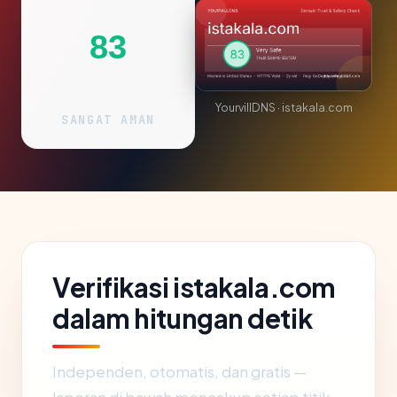
83
YourvillDNS · istakala.com
SANGAT AMAN
Verifikasi istakala.com
dalam hitungan detik
Independen, otomatis, dan gratis —