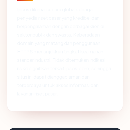
Ipsos dikenal secara global sebagai
penyedia riset pasar yang kredibel dan
berpengalaman dengan berbagai klien di
sektor publik dan swasta. Keberadaan
domain yang matang dan penggunaan
HTTPS menunjukkan tingkat keamanan
standar industri. Tidak ditemukan indikasi
risiko signifikan terkait ipsos.com, sehingga
situs ini dapat dianggap aman dan
terpercaya untuk akses informasi dan
layanan riset pasar.