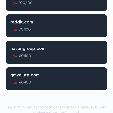
100/100
CA
reddit.com
70/100
CA
nasarigroup.com
60/100
CA
gmvaluta.com
60/100
CA
Laporan ini dibuat otomatis dari sinyal teknis publik. Ini bukan
nasihat hukum atau finansial.