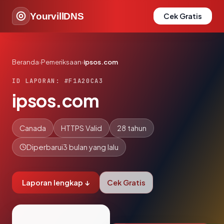
YourvillDNS
Cek Gratis
Beranda
›
Pemeriksaan
›
ipsos.com
ID LAPORAN: #F1A20CA3
ipsos.com
Canada
HTTPS Valid
28 tahun
Diperbarui
3 bulan yang lalu
Laporan lengkap ↓
Cek Gratis