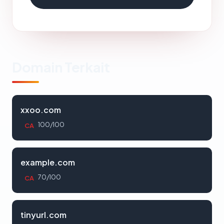
Domain Terkait
xxoo.com
100/100
CA
example.com
70/100
CA
tinyurl.com