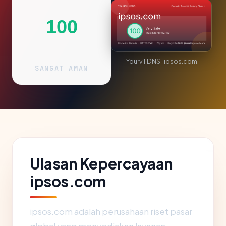
100
YourvillDNS · ipsos.com
SANGAT AMAN
Ulasan Kepercayaan
ipsos.com
ipsos.com adalah perusahaan riset pasar