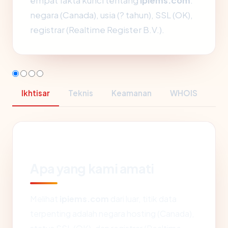
empat fakta kunci tentang
ipiems.com
:
negara (Canada), usia (? tahun), SSL (OK),
registrar (Realtime Register B.V.).
Ikhtisar
Teknis
Keamanan
WHOIS
Apa yang kami amati
Melihat
ipiems.com
dari luar, titik data
terpenting adalah negara hosting (Canada),