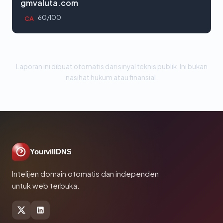
gmvaluta.com
60/100
CA
Laporan ini dibuat otomatis dari sinyal teknis publik. Ini bukan
nasihat hukum atau finansial.
YourvillDNS
Intelijen domain otomatis dan independen
untuk web terbuka.