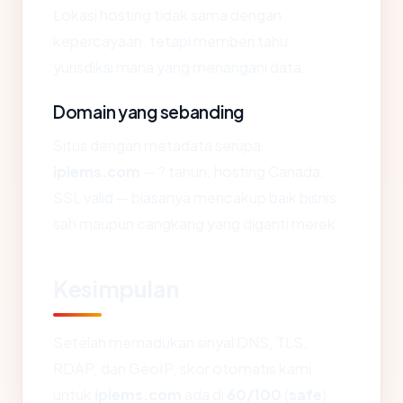
Lokasi hosting tidak sama dengan
kepercayaan, tetapi memberi tahu
yurisdiksi mana yang menangani data.
Domain yang sebanding
Situs dengan metadata serupa
ipiems.com
— ? tahun, hosting Canada,
SSL valid — biasanya mencakup baik bisnis
sah maupun cangkang yang diganti merek.
Kesimpulan
Setelah memadukan sinyal DNS, TLS,
RDAP, dan GeoIP, skor otomatis kami
untuk
ipiems.com
ada di
60/100
(
safe
).