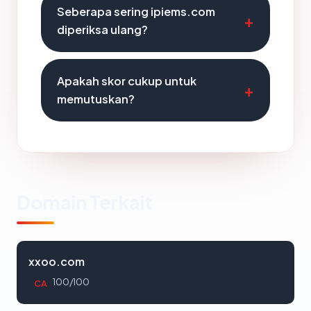
Seberapa sering ipiems.com
diperiksa ulang?
Apakah skor cukup untuk
memutuskan?
Domain Terkait
xxoo.com
100/100
CA