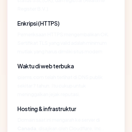
status SSL (OK), dan registrar (Realtime
Register B.V.).
Enkripsi (HTTPS)
Pemeriksaan HTTPS mengembalikan OK.
Sertifikat TLS yang valid adalah minimum
mutlak yang harus dimiliki situs modern.
Waktu di web terbuka
ipiems.com telah terlihat di DNS publik
sekitar ? tahun. Itu cukup untuk
meninggalkan jejak reputasi.
Hosting & infrastruktur
Domain saat ini mengarah ke server di
Canada
, disajikan oleh Cloudflare, Inc..