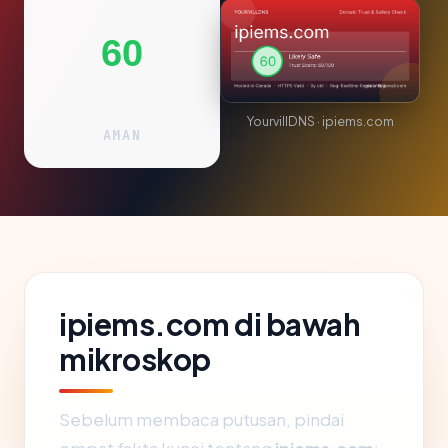
60
YourvillDNS · ipiems.com
AMAN
ipiems.com di bawah
mikroskop
Sebelum membaca putusan, pindai