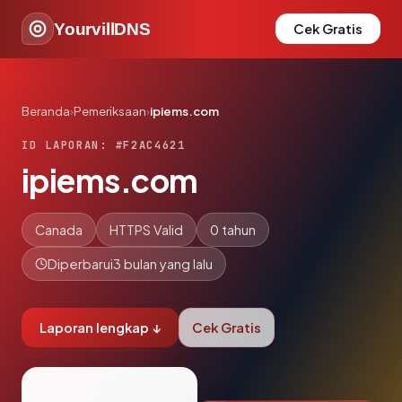
YourvillDNS
Cek Gratis
Beranda
›
Pemeriksaan
›
ipiems.com
ID LAPORAN: #F2AC4621
ipiems.com
Canada
HTTPS Valid
0 tahun
Diperbarui
3 bulan yang lalu
Laporan lengkap ↓
Cek Gratis