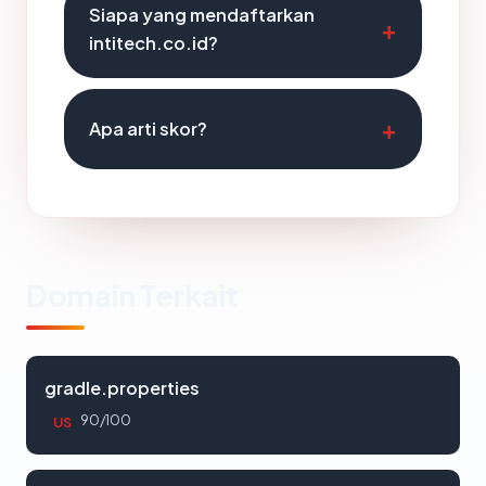
Siapa yang mendaftarkan
intitech.co.id?
Apa arti skor?
Domain Terkait
gradle.properties
90/100
US