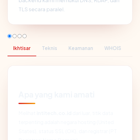
backend kami memukul DNS, RDAP, dan
TLS secara paralel.
Ikhtisar
Teknis
Keamanan
WHOIS
Apa yang kami amati
Melihat
intitech.co.id
dari luar, titik data
terpenting adalah negara hosting (United
States), status SSL (OK), dan registrar (PT