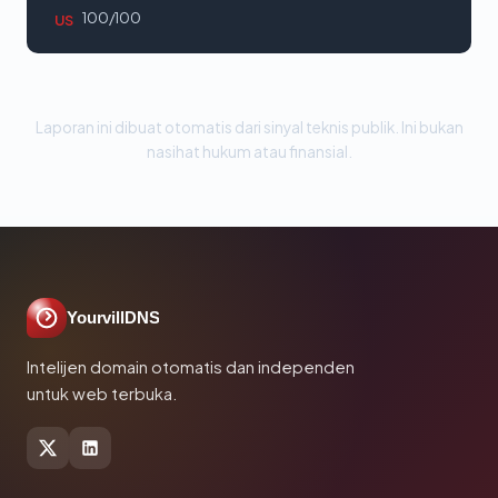
100/100
US
Laporan ini dibuat otomatis dari sinyal teknis publik. Ini bukan
nasihat hukum atau finansial.
YourvillDNS
Intelijen domain otomatis dan independen
untuk web terbuka.