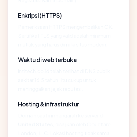
Registrasi Nama Domain).
Enkripsi (HTTPS)
Pemeriksaan HTTPS mengembalikan OK.
Sertifikat TLS yang valid adalah minimum
mutlak yang harus dimiliki situs modern.
Waktu di web terbuka
intitech.co.id telah terlihat di DNS publik
sekitar 16.5 tahun. Itu cukup untuk
meninggalkan jejak reputasi.
Hosting & infrastruktur
Domain saat ini mengarah ke server di
United States
, disajikan oleh Cloudflare
London, LLC. Lokasi hosting tidak sama