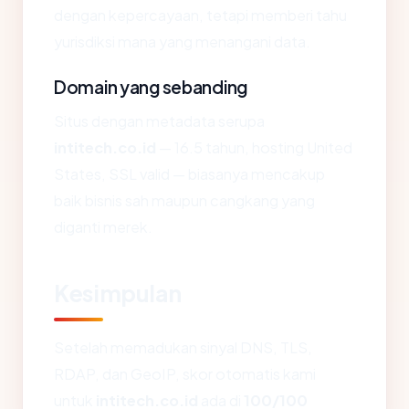
dengan kepercayaan, tetapi memberi tahu
yurisdiksi mana yang menangani data.
Domain yang sebanding
Situs dengan metadata serupa
intitech.co.id
— 16.5 tahun, hosting United
States, SSL valid — biasanya mencakup
baik bisnis sah maupun cangkang yang
diganti merek.
Kesimpulan
Setelah memadukan sinyal DNS, TLS,
RDAP, dan GeoIP, skor otomatis kami
untuk
intitech.co.id
ada di
100/100