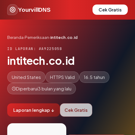
YourvillDNS
Cek Gratis
Beranda
›
Pemeriksaan
›
intitech.co.id
ID LAPORAN: #A922505B
intitech.co.id
United States
HTTPS Valid
16.5 tahun
Diperbarui
3 bulan yang lalu
Laporan lengkap ↓
Cek Gratis