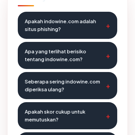
Apakah indowine.com adalah
situs phishing?
Apa yang terlihat berisiko
tentang indowine.com?
Seberapa sering indowine.com
diperiksa ulang?
Apakah skor cukup untuk
memutuskan?