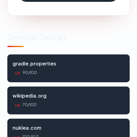
Domain Terkait
gradle.properties
90/100
US
wikipedia.org
70/100
US
nuklea.com
100/100