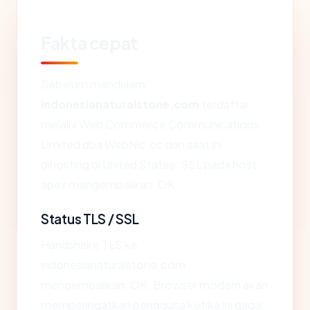
Fakta cepat
Sebelum mendalam:
indonesianaturalstone.com
terdaftar
melalui Web Commerce Communications
Limited dba WebNic.cc dan saat ini
dihosting di United States. SSL pada host
apex mengembalikan: OK.
Status TLS / SSL
Handshake TLS ke
indonesianaturalstone.com
mengembalikan: OK. Browser modern akan
memperingatkan pengguna ketika ini gagal.