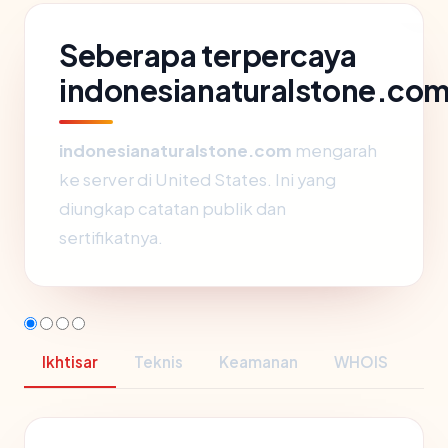
Seberapa terpercaya
indonesianaturalstone.co
indonesianaturalstone.com
mengarah
ke server di United States. Ini yang
diungkap catatan publik dan
sertifikatnya.
Ikhtisar
Teknis
Keamanan
WHOIS