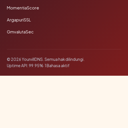
MomentiaScore
ArgapuriSSL
GmvalutaSec
© 2026 YourvillDNS. Semua hak dilindungi.
Uptime API: 99.95%
·
1 Bahasa aktif