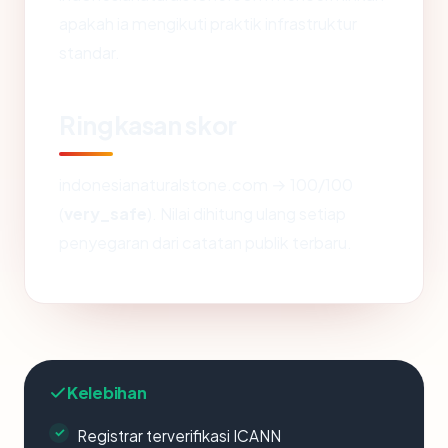
apakah ia mengikuti praktik infrastruktur
standar.
Ringkasan skor
indonesianaturalstone.com → 100/100
(
very_safe
). Nilai dihitung ulang setiap
penyegaran dari catatan publik terbaru.
Kelebihan
Registrar terverifikasi ICANN