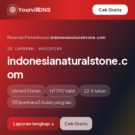
YourvillDNS
Cek Gratis
Beranda
›
Pemeriksaan
›
indonesianaturalstone.com
ID LAPORAN: #6CC2FC85
indonesianaturalstone.c
om
United States
HTTPS Valid
22.4 tahun
Diperbarui
3 bulan yang lalu
Laporan lengkap ↓
Cek Gratis