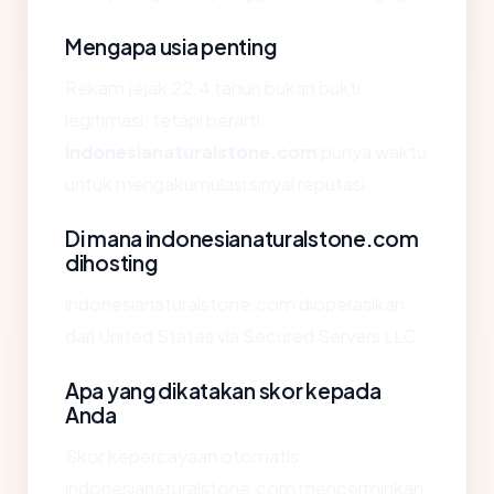
Mengapa usia penting
Rekam jejak 22.4 tahun bukan bukti
legitimasi, tetapi berarti
indonesianaturalstone.com
punya waktu
untuk mengakumulasi sinyal reputasi.
Di mana indonesianaturalstone.com
dihosting
indonesianaturalstone.com dioperasikan
dari United States via Secured Servers LLC.
Apa yang dikatakan skor kepada
Anda
Skor kepercayaan otomatis
indonesianaturalstone.com mencerminkan