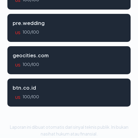
US
pre.wedding
100/100
US
geocities.com
100/100
US
btn.co.id
100/100
US
Laporan ini dibuat otomatis dari sinyal teknis publik. Ini bukan
nasihat hukum atau finansial.