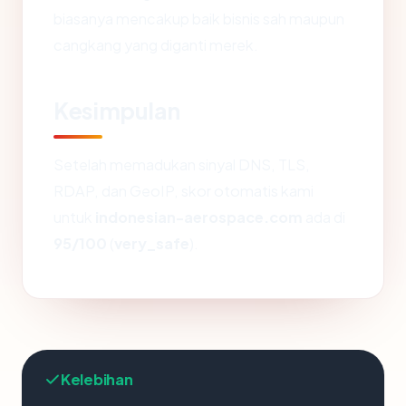
biasanya mencakup baik bisnis sah maupun
cangkang yang diganti merek.
Kesimpulan
Setelah memadukan sinyal DNS, TLS,
RDAP, dan GeoIP, skor otomatis kami
untuk
indonesian-aerospace.com
ada di
95/100
(
very_safe
).
Kelebihan