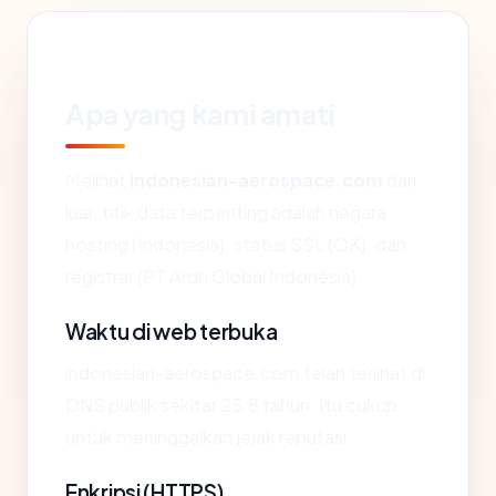
Apa yang kami amati
Melihat
indonesian-aerospace.com
dari
luar, titik data terpenting adalah negara
hosting (Indonesia), status SSL (OK), dan
registrar (PT Ardh Global Indonesia).
Waktu di web terbuka
indonesian-aerospace.com telah terlihat di
DNS publik sekitar 25.8 tahun. Itu cukup
untuk meninggalkan jejak reputasi.
Enkripsi (HTTPS)