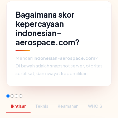
Bagaimana skor
kepercayaan
indonesian-
aerospace.com?
Mencari
indonesian-aerospace.com
?
Di bawah adalah snapshot server, otoritas
sertifikat, dan riwayat kepemilikan.
Ikhtisar
Teknis
Keamanan
WHOIS