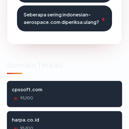
Seberapa sering indonesian-
aerospace.com diperiksa ulang?
Domain Terkait
cpssoft.com
95/100
ID
harpa.co.id
95/100
ID