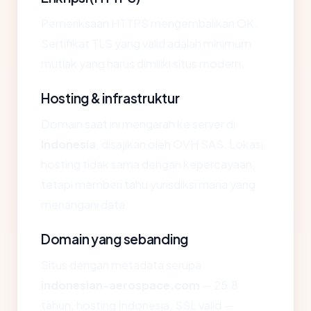
Pemeriksaan HTTPS mengembalikan OK.
Sertifikat TLS yang valid adalah minimum
mutlak yang harus dimiliki situs modern.
Hosting & infrastruktur
Domain saat ini mengarah ke server di
Indonesia
, disajikan oleh OVH SAS. Lokasi
hosting tidak sama dengan kepercayaan,
tetapi memberi tahu yurisdiksi mana yang
menangani data.
Domain yang sebanding
Situs dengan metadata serupa
indonesian-aerospace.com
— 25.8
tahun, hosting Indonesia, SSL valid —