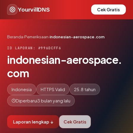
YourvillDNS
Cek Gratis
Beranda
›
Pemeriksaan
›
indonesian-aerospace.com
ID LAPORAN: #996DCFF6
indonesian-aerospace.
com
Indonesia
HTTPS Valid
25.8 tahun
Diperbarui
3 bulan yang lalu
Laporan lengkap ↓
Cek Gratis