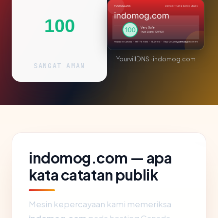
100
YourvillDNS · indomog.com
SANGAT AMAN
indomog.com — apa
kata catatan publik
Mesin kepercayaan kami memeriksa