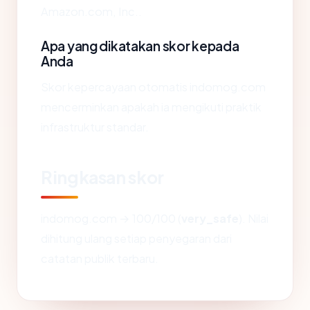
Amazon.com, Inc..
Apa yang dikatakan skor kepada
Anda
Skor kepercayaan otomatis indomog.com
mencerminkan apakah ia mengikuti praktik
infrastruktur standar.
Ringkasan skor
indomog.com → 100/100 (
very_safe
). Nilai
dihitung ulang setiap penyegaran dari
catatan publik terbaru.