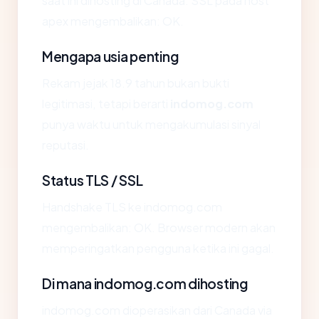
saat ini dihosting di Canada. SSL pada host
apex mengembalikan: OK.
Mengapa usia penting
Rekam jejak 18.9 tahun bukan bukti
legitimasi, tetapi berarti
indomog.com
punya waktu untuk mengakumulasi sinyal
reputasi.
Status TLS / SSL
Handshake TLS ke indomog.com
mengembalikan: OK. Browser modern akan
memperingatkan pengguna ketika ini gagal.
Di mana indomog.com dihosting
indomog.com dioperasikan dari Canada via