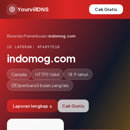
YourvillDNS
Cek Gratis
Beranda
›
Pemeriksaan
›
indomog.com
ID LAPORAN: #FA897E1B
indomog.com
Canada
HTTPS Valid
18.9 tahun
Diperbarui
3 bulan yang lalu
Laporan lengkap ↓
Cek Gratis