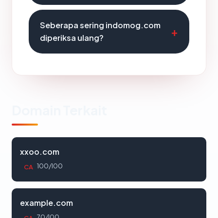
Seberapa sering indomog.com
diperiksa ulang?
Domain Terkait
xxoo.com
100/100
CA
example.com
70/100