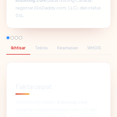
indomog.com
pada hosting Canada,
registrar (GoDaddy.com, LLC), dan status
SSL.
Ikhtisar
Teknis
Keamanan
WHOIS
Fakta cepat
Sebelum mendalam:
indomog.com
terdaftar melalui GoDaddy.com, LLC dan