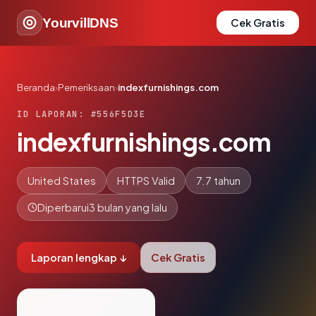
YourvillDNS
Cek Gratis
Beranda
›
Pemeriksaan
›
indexfurnishings.com
ID LAPORAN: #556F5D3E
indexfurnishings.com
United States
HTTPS Valid
7.7 tahun
Diperbarui
3 bulan yang lalu
Laporan lengkap ↓
Cek Gratis