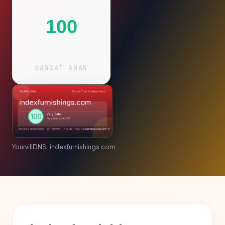
100
SANGAT AMAN
YourvillDNS · indexfurnishings.com