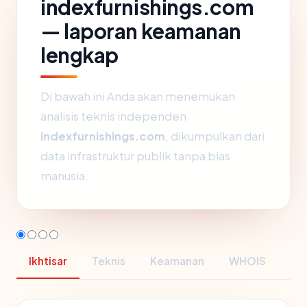
indexfurnishings.com
— laporan keamanan
lengkap
Di bawah ini Anda akan menemukan
analisis teknis independen
indexfurnishings.com
, dikumpulkan dari
data infrastruktur publik tanpa bias
manusia.
Ikhtisar
Teknis
Keamanan
WHOIS