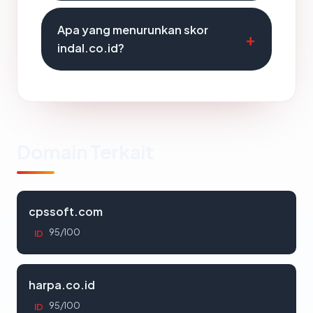
Apa yang menurunkan skor
indal.co.id?
Domain Terkait
cpssoft.com
95/100
ID
harpa.co.id
95/100
ID