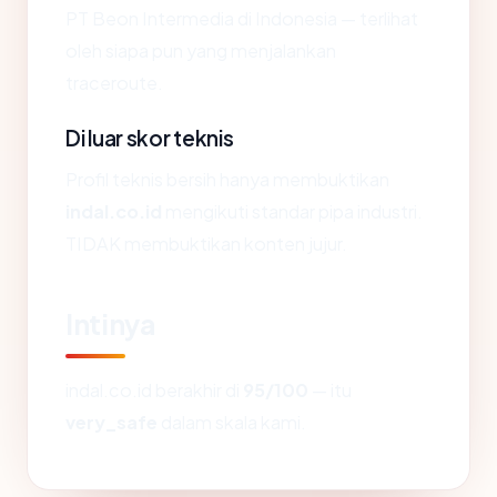
PT Beon Intermedia di Indonesia — terlihat
oleh siapa pun yang menjalankan
traceroute.
Di luar skor teknis
Profil teknis bersih hanya membuktikan
indal.co.id
mengikuti standar pipa industri.
TIDAK membuktikan konten jujur.
Intinya
indal.co.id berakhir di
95/100
— itu
very_safe
dalam skala kami.