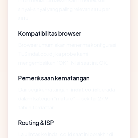
Intermedia. Di bawah kami menelusuri
sinyal-sinyal yang paling relevan satu per
satu.
Kompatibilitas browser
Browser umum akan menerima konfigurasi
TLS indal.co.id jika probe kami
mengembalikan "OK". Nilai saat ini: OK.
Pemeriksaan kematangan
Dari segi kematangan,
indal.co.id
berada
dalam kategori "mature" — sekitar 27.9
tahun terdaftar.
Routing & ISP
Lalu lintas ke indal.co.id saat ini berakhir di