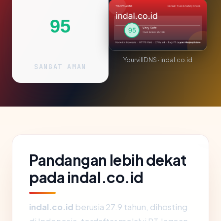
95
YourvillDNS · indal.co.id
SANGAT AMAN
Pandangan lebih dekat
pada indal.co.id
indal.co.id
berusia 27.9 tahun, dihosting