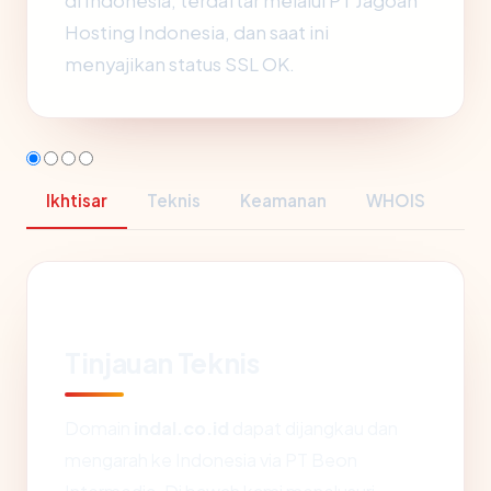
di Indonesia, terdaftar melalui PT Jagoan
Hosting Indonesia, dan saat ini
menyajikan status SSL OK.
Ikhtisar
Teknis
Keamanan
WHOIS
Tinjauan Teknis
Domain
indal.co.id
dapat dijangkau dan
mengarah ke Indonesia via PT Beon