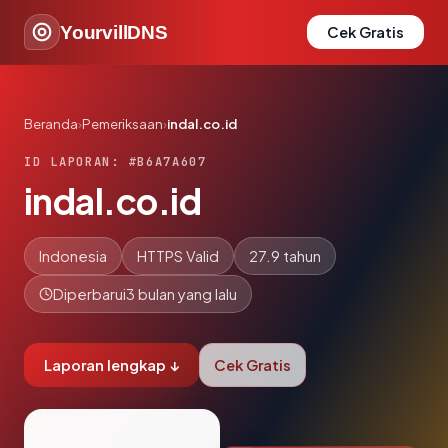
YourvillDNS
Cek Gratis
Beranda
›
Pemeriksaan
›
indal.co.id
ID LAPORAN: #B6A7A607
indal.co.id
Indonesia
HTTPS Valid
27.9 tahun
Diperbarui
3 bulan yang lalu
Laporan lengkap ↓
Cek Gratis