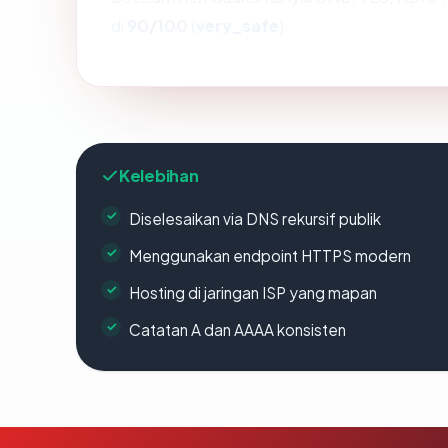
di
90/100
(
very_safe
).
Kelebihan
Diselesaikan via DNS rekursif publik
Menggunakan endpoint HTTPS modern
Hosting di jaringan ISP yang mapan
Catatan A dan AAAA konsisten