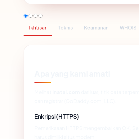
Ikhtisar
Teknis
Keamanan
WHOIS
Apa yang kami amati
Melihat
inatai.com
dari luar, titik data terp
dan registrar (GoDaddy.com, LLC).
Enkripsi (HTTPS)
Pemeriksaan HTTPS mengembalikan OK. Serti
harus dimiliki situs modern.