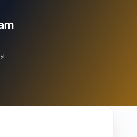
lam
yi.