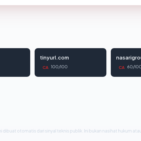
tinyurl.com
nasarigr
100/100
60/10
CA
CA
i dibuat otomatis dari sinyal teknis publik. Ini bukan nasihat hukum atau