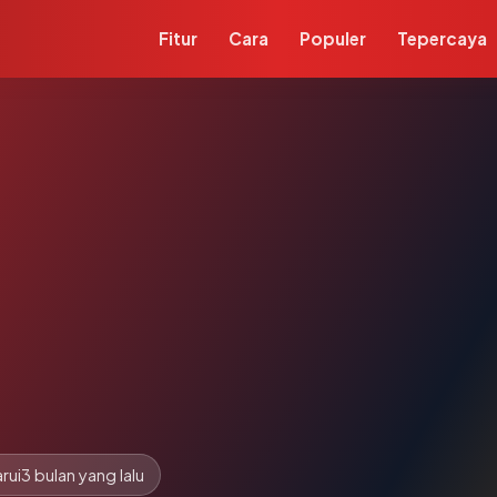
Fitur
Cara
Populer
Tepercaya
rui
3 bulan yang lalu