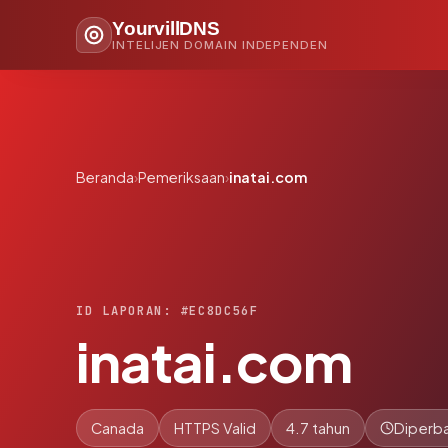
YourvillDNS
INTELIJEN DOMAIN INDEPENDEN
Beranda
›
Pemeriksaan
›
inatai.com
ID LAPORAN: #EC8DC56F
inatai.com
Canada
HTTPS Valid
4.7 tahun
Diperba