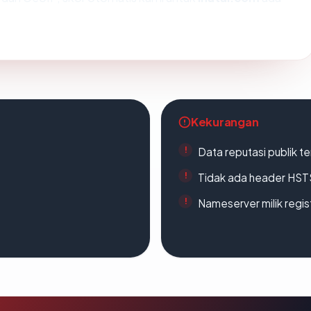
Kekurangan
Data reputasi publik t
Tidak ada header HST
Nameserver milik regi