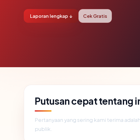
Laporan lengkap ↓
Cek Gratis
Putusan cepat tentang 
Pertanyaan yang sering kami terima adal
publik.