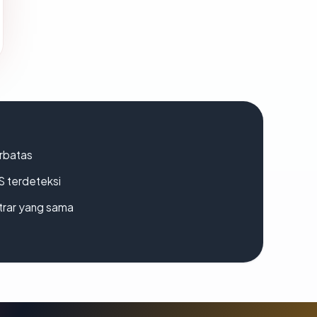
erbatas
S terdeteksi
strar yang sama