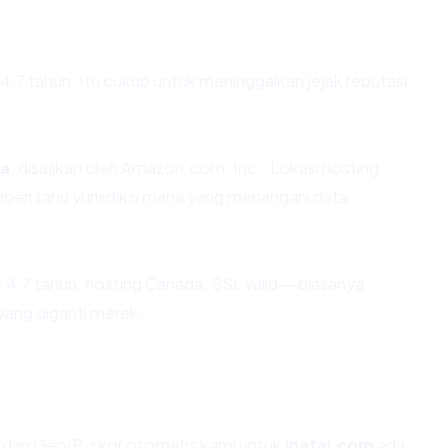
r 4.7 tahun. Itu cukup untuk meninggalkan jejak reputasi.
a
, disajikan oleh Amazon.com, Inc.. Lokasi hosting
eri tahu yurisdiksi mana yang menangani data.
 4.7 tahun, hosting Canada, SSL valid — biasanya
ang diganti merek.
dan GeoIP, skor otomatis kami untuk
inatai.com
ada