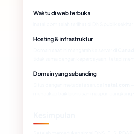
Waktu di web terbuka
inatai.com telah terlihat di DNS publik sekita
Hosting & infrastruktur
Domain saat ini mengarah ke server di
Canad
tidak sama dengan kepercayaan, tetapi memb
Domain yang sebanding
Situs dengan metadata serupa
inatai.com
—
mencakup baik bisnis sah maupun cangkang y
Kesimpulan
Setelah memadukan sinyal DNS, TLS, RDAP, 