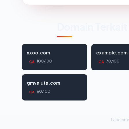
Domain Terkait
xxoo.com
example.com
100/100
70/100
CA
CA
gmvaluta.com
60/100
CA
Laporan in