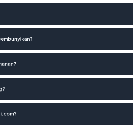
isembunyikan?
amanan?
ng?
ai.com?