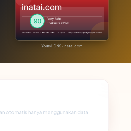
YourvillDNS · inatai.com
ban otomatis hanya menggunakan data