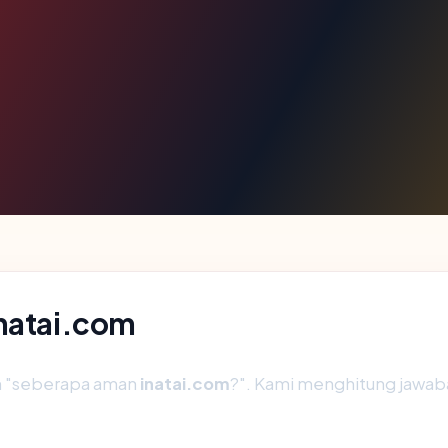
inatai.com
ah "seberapa aman
inatai.com
?". Kami menghitung jawa