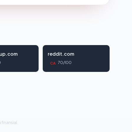
oup.com
reddit.com
0
70/100
CA
 finansial.