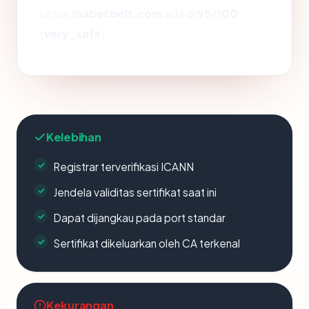
untuk
inabecbelt.com
ada di
95/100
(
very_safe
).
Kelebihan
Registrar terverifikasi ICANN
Jendela validitas sertifikat saat ini
Dapat dijangkau pada port standar
Sertifikat dikeluarkan oleh CA terkenal
Kekurangan