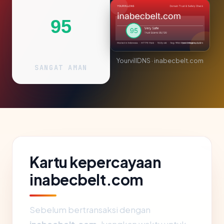
95
YourvillDNS · inabecbelt.com
SANGAT AMAN
Kartu kepercayaan
inabecbelt.com
Sebelum bertransaksi dengan