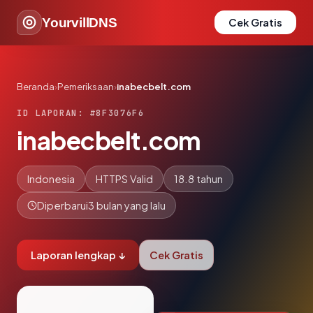
YourvillDNS
Cek Gratis
Beranda
›
Pemeriksaan
›
inabecbelt.com
ID LAPORAN: #8F3076F6
inabecbelt.com
Indonesia
HTTPS Valid
18.8 tahun
Diperbarui
3 bulan yang lalu
Laporan lengkap ↓
Cek Gratis