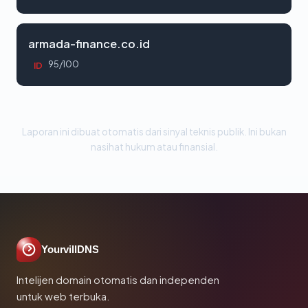
armada-finance.co.id
95/100
ID
Laporan ini dibuat otomatis dari sinyal teknis publik. Ini bukan
nasihat hukum atau finansial.
YourvillDNS
Intelijen domain otomatis dan independen
untuk web terbuka.