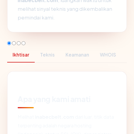
inabecbelt.com
, luangkan waktu untuk
melihat sinyal teknis yang dikembalikan
pemindai kami.
Ikhtisar
Teknis
Keamanan
WHOIS
Apa yang kami amati
Melihat
inabecbelt.com
dari luar, titik data
terpenting adalah negara hosting