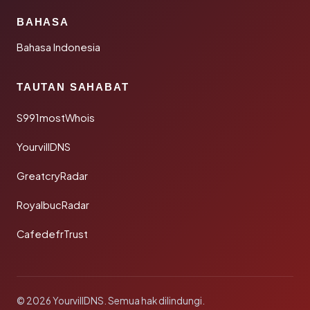
BAHASA
Bahasa Indonesia
TAUTAN SAHABAT
S991mostWhois
YourvillDNS
GreatcryRadar
RoyalbucRadar
CafedefrTrust
© 2026 YourvillDNS. Semua hak dilindungi.