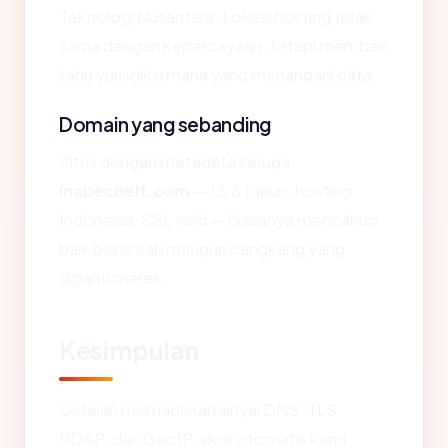
Teknologi Nusantara. Lokasi hosting tidak
sama dengan kepercayaan, tetapi memberi
tahu yurisdiksi mana yang menangani data.
Domain yang sebanding
Situs dengan metadata serupa
inabecbelt.com
— 18.8 tahun, hosting
Indonesia, SSL valid — biasanya mencakup
baik bisnis sah maupun cangkang yang
diganti merek.
Kesimpulan
Setelah memadukan sinyal DNS, TLS,
RDAP, dan GeoIP, skor otomatis kami