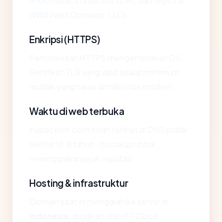
(Indonesia), status SSL (OK), dan registrar
(Wild West Domains, LLC).
Enkripsi (HTTPS)
Pemeriksaan HTTPS mengembalikan OK.
Sertifikat TLS yang valid adalah minimum
mutlak yang harus dimiliki situs modern.
Waktu di web terbuka
inabecbelt.com telah terlihat di DNS publik
sekitar 18.8 tahun. Itu cukup untuk
meninggalkan jejak reputasi.
Hosting & infrastruktur
Domain saat ini mengarah ke server di
Indonesia
, disajikan oleh PT Cloud