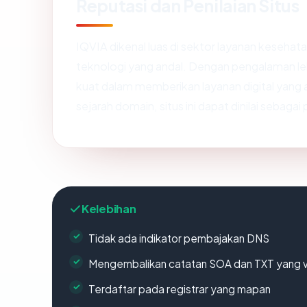
Reputasi dan Penilaian Situs
IQVIA dikenal luas di sektor layanan kesehat
teknologi yang andal. Dengan pengalaman leb
kuat dalam memberikan layanan digital yang 
sejarah domain, situs ini dapat dinilai sebagai
Kelebihan
Tidak ada indikator pembajakan DNS
Mengembalikan catatan SOA dan TXT yang v
Terdaftar pada registrar yang mapan