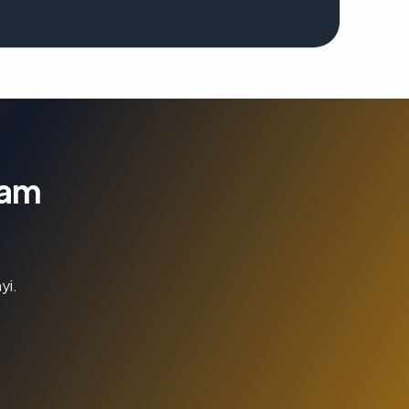
lam
yi.