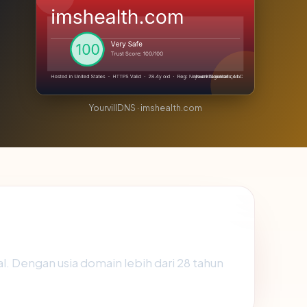
YourvillDNS · imshealth.com
. Dengan usia domain lebih dari 28 tahun