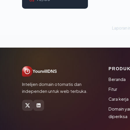
Laporan in
PRODU
YourvillDNS
Beranda
Intelijen domain otomatis dan
Fitur
independen untuk web terbuka.
Cara kerja
Domain ya
diperiksa