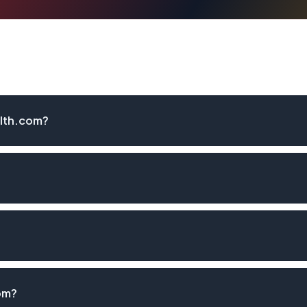
lth.com?
om?