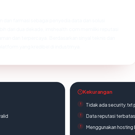
an dan farmasi sebagai penyedia data dan solusi
ih dari dua dekade, imshealth.com memiliki reputasi
aman dan terpercaya. Berdasarkan sinyal teknis dan
 platform yang kredibel di industrinya.
Kekurangan
Tidak ada security.txt 
alid
Data reputasi terbata
Menggunakan hosting 