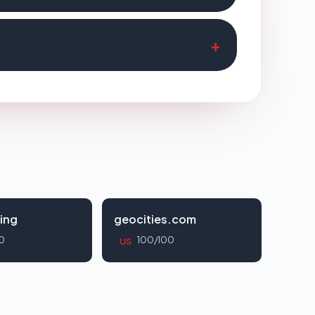
ing
geocities.com
0
100/100
US