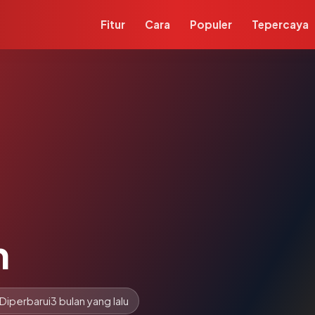
Fitur
Cara
Populer
Tepercaya
m
Diperbarui
3 bulan yang lalu