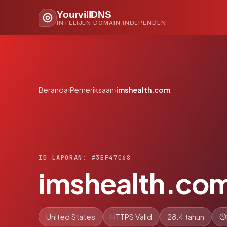
YourvillDNS
INTELIJEN DOMAIN INDEPENDEN
Beranda
›
Pemeriksaan
›
imshealth.com
ID LAPORAN: #3EF47C68
imshealth.co
United States
HTTPS Valid
28.4 tahun