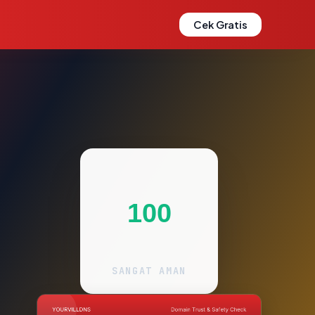
Cek Gratis
100
SANGAT AMAN