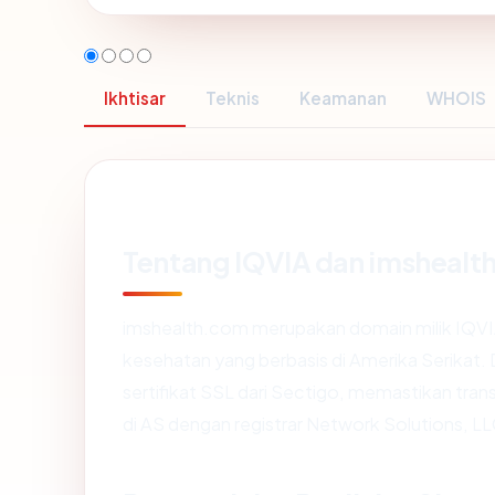
Ikhtisar
Teknis
Keamanan
WHOIS
Tentang IQVIA dan imshealt
imshealth.com merupakan domain milik IQVIA
kesehatan yang berbasis di Amerika Serikat.
sertifikat SSL dari Sectigo, memastikan tran
di AS dengan registrar Network Solutions, L