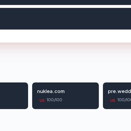
nuklea.com
pre.wedd
100/100
100/10
US
US