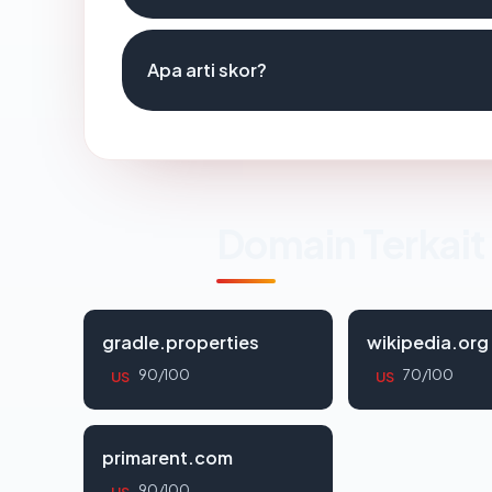
Apa arti skor?
Domain Terkait
gradle.properties
wikipedia.org
90/100
70/100
US
US
primarent.com
90/100
US