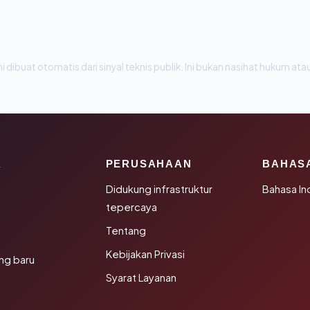
i dibuat otomatis dari sinyal teknis publik. Ini bukan nasihat hukum atau
K
PERUSAHAAN
BAHAS
Didukung infrastruktur
Bahasa In
tepercaya
Tentang
Kebijakan Privasi
ng baru
Syarat Layanan