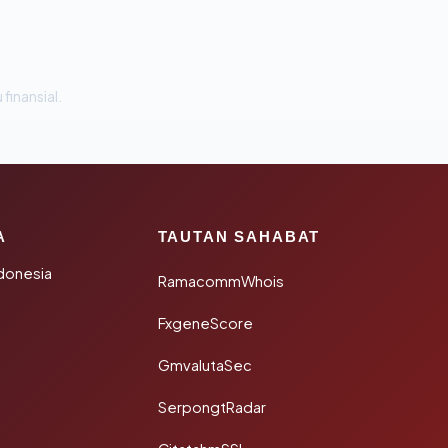
 finansial.
A
TAUTAN SAHABAT
donesia
RamacommWhois
FxgeneScore
GmvalutaSec
SerpongtRadar