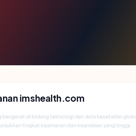
anan imshealth.com
 bergerak di bidang teknologi dan data kesehatan global
menunjukkan tingkat keamanan dan keandalan yang tinggi.