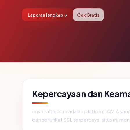
Laporan lengkap ↓
Cek Gratis
Kepercayaan dan Keam
imshealth.com adalah platform IQVIA yang
dan sertifikat SSL terpercaya, situs ini 