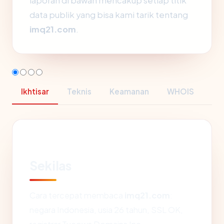
laporan di bawah mencakup setiap titik
data publik yang bisa kami tarik tentang
imq21.com
.
Ikhtisar
Teknis
Keamanan
WHOIS
Sekilas
Cara tercepat membaca
imq21.com
:
negara Indonesia, usia 26 tahun, SSL OK,