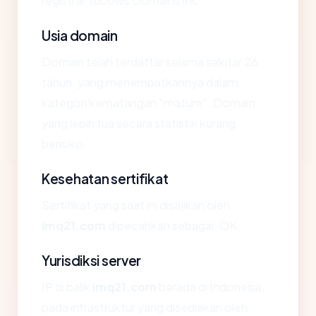
registrar Tucows Domains Inc..
Usia domain
Domain telah terdaftar selama sekitar 26
tahun, yang menempatkannya dalam
kategori kematangan "mature". Domain
yang lebih tua secara statistik kurang
berisiko.
Kesehatan sertifikat
Sertifikat yang saat ini disajikan oleh
imq21.com
dipecahkan sebagai: OK.
Yurisdiksi server
IP di balik
imq21.com
berada di Indonesia,
pada infrastruktur yang disediakan oleh