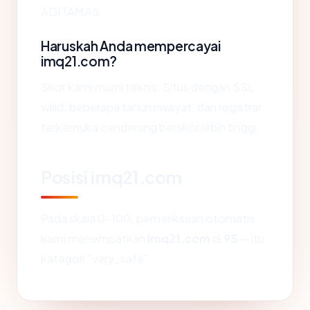
ADITAMA6.
Haruskah Anda mempercayai
imq21.com?
Skor kami murni teknis. Situs dengan SSL
valid, beberapa tahun riwayat, dan registrar
terkemuka cenderung berskor lebih tinggi.
Posisi imq21.com
Pada skala 0-100, pemeriksaan otomatis
kami menempatkan
imq21.com
di
95
— itu
kategori "very_safe".