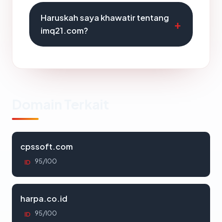
Haruskah saya khawatir tentang
imq21.com?
Domain Terkait
cpssoft.com
95/100
ID
harpa.co.id
95/100
ID