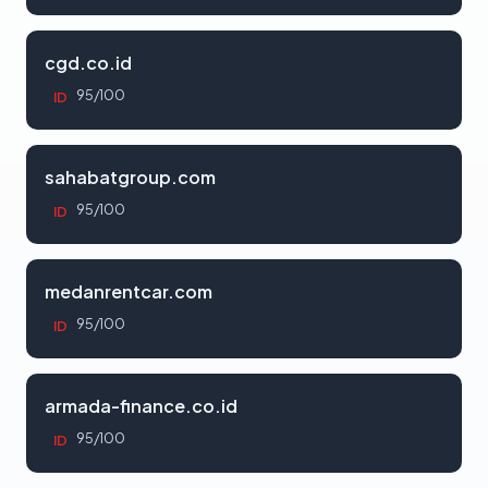
cgd.co.id
95/100
ID
sahabatgroup.com
95/100
ID
medanrentcar.com
95/100
ID
armada-finance.co.id
95/100
ID