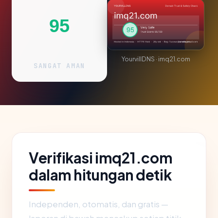
95
YourvillDNS · imq21.com
SANGAT AMAN
Verifikasi imq21.com
dalam hitungan detik
Independen, otomatis, dan gratis —