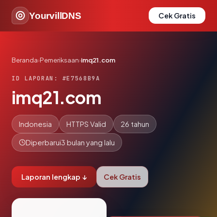
YourvillDNS
Cek Gratis
Beranda
›
Pemeriksaan
›
imq21.com
ID LAPORAN: #E7568B9A
imq21.com
Indonesia
HTTPS Valid
26 tahun
Diperbarui
3 bulan yang lalu
Laporan lengkap ↓
Cek Gratis