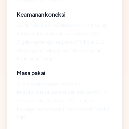
Networks, HTTPS OK.
Keamanan koneksi
Kami melakukan handshake TLS terhadap
imaxfurniture.com dan mendapat: OK.
Digabung dengan registrar (Porkbun LLC)
dan negara (India), ini memberi tampilan
keamanan dasar.
Masa pakai
Dihitung dari hari pendaftaran,
imaxfurniture.com
sudah ada sekitar 1.9
tahun melalui Porkbun LLC — dalam
kategori kematangan "established" model
kami.