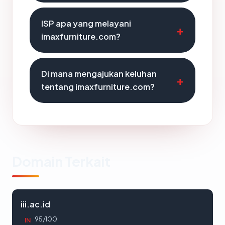
ISP apa yang melayani
imaxfurniture.com?
Di mana mengajukan keluhan
tentang imaxfurniture.com?
Domain Terkait
iii.ac.id
95/100
IN