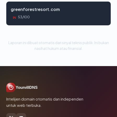
greenforestresort.com
53/100
IN
Laporan ini dibuat otomatis dari sinyal teknis publik. Ini bukan
nasihat hukum atau finansial.
YourvillDNS
Intelijen domain otomatis dan independen
untuk web terbuka.