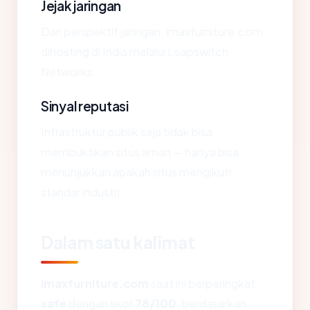
Jejak jaringan
Dari perspektif jaringan, imaxfurniture.com
dihosting di India melalui Leapswitch
Networks.
Sinyal reputasi
Infrastruktur publik saja tidak bisa
membuktikan situs aman — hanya bisa
menunjukkan apakah situs mengikuti
standar industri.
Dalam satu kalimat
imaxfurniture.com
saat ini berperingkat
safe
dengan skor
78/100
, berdasarkan