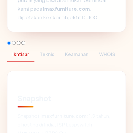
publik yang bisa ditemukan pemindai
kami pada
imaxfurniture.com
,
dipetakan ke skor objektif 0-100.
Ikhtisar
Teknis
Keamanan
WHOIS
Snapshot
Snapshot
imaxfurniture.com
: 1.9 tahun,
dihosting di India, ISP Leapswitch