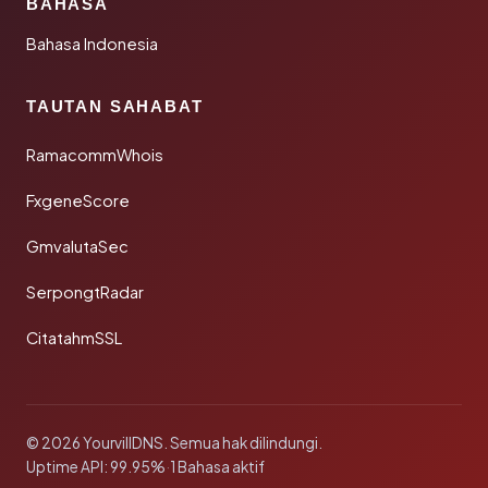
BAHASA
Bahasa Indonesia
TAUTAN SAHABAT
RamacommWhois
FxgeneScore
GmvalutaSec
SerpongtRadar
CitatahmSSL
© 2026 YourvillDNS. Semua hak dilindungi.
Uptime API: 99.95%
·
1 Bahasa aktif