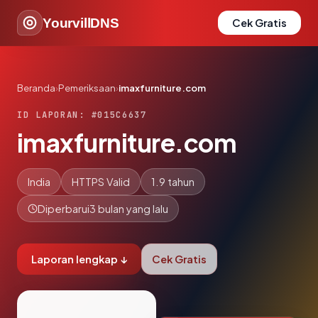
YourvillDNS
Cek Gratis
Beranda
›
Pemeriksaan
›
imaxfurniture.com
ID LAPORAN: #015C6637
imaxfurniture.com
India
HTTPS Valid
1.9 tahun
Diperbarui
3 bulan yang lalu
Laporan lengkap ↓
Cek Gratis