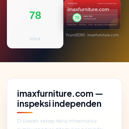
78
YourvillDNS · imaxfurniture.com
AMAN
imaxfurniture.com —
inspeksi independen
Di bawah: setiap fakta infrastruktur