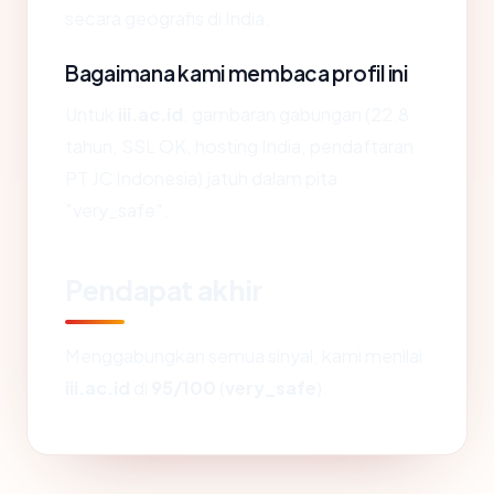
secara geografis di India.
Bagaimana kami membaca profil ini
Untuk
iii.ac.id
, gambaran gabungan (22.8
tahun, SSL OK, hosting India, pendaftaran
PT JC Indonesia) jatuh dalam pita
"very_safe".
Pendapat akhir
Menggabungkan semua sinyal, kami menilai
iii.ac.id
di
95/100
(
very_safe
).