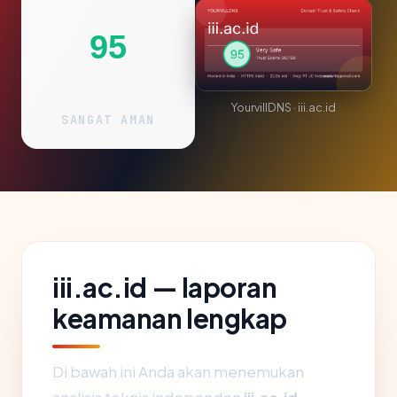
95
YourvillDNS · iii.ac.id
SANGAT AMAN
iii.ac.id — laporan
keamanan lengkap
Di bawah ini Anda akan menemukan