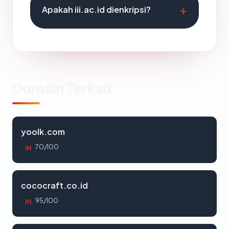
Apakah iii.ac.id dienkripsi?
Domain Terkait
yoolk.com
70/100
IN
cococraft.co.id
95/100
IN