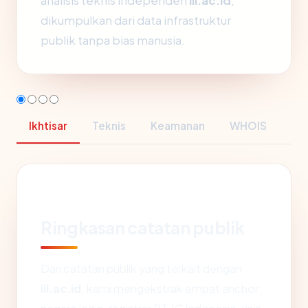
analisis teknis independen
iii.ac.id
,
dikumpulkan dari data infrastruktur
publik tanpa bias manusia.
Ikhtisar
Teknis
Keamanan
WHOIS
Ringkasan catatan publik
Dari catatan publik yang terkait dengan
iii.ac.id
, kami mengekstrak empat anchor: