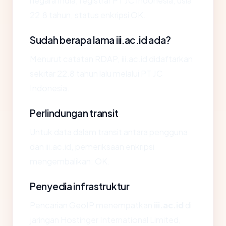
negara India, registrar PT JC Indonesia, usia
22.8 tahun, status enkripsi OK.
Sudah berapa lama iii.ac.id ada?
Menurut catatan RDAP, iii.ac.id didaftarkan
sekitar 22.8 tahun lalu melalui PT JC
Indonesia.
Perlindungan transit
Untuk data dalam transit antara pengguna
dan iii.ac.id, pemeriksaan enkripsi
mengembalikan: OK.
Penyedia infrastruktur
Pencarian GeoIP menempatkan
iii.ac.id
di
jaringan Hostinger International Limited,