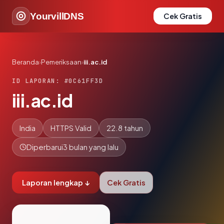
YourvillDNS
Cek Gratis
Beranda
›
Pemeriksaan
›
iii.ac.id
ID LAPORAN: #0C61FF3D
iii.ac.id
India
HTTPS Valid
22.8 tahun
Diperbarui
3 bulan yang lalu
Laporan lengkap ↓
Cek Gratis