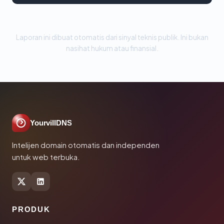
Laporan ini dibuat otomatis dari sinyal teknis publik. Ini bukan
nasihat hukum atau finansial.
YourvillDNS
Intelijen domain otomatis dan independen
untuk web terbuka.
PRODUK