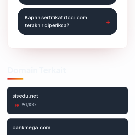
Kapan sertifikat ifcci.com
terakhir diperiksa?
Domain Terkait
sisedu.net
90/100
FR
bankmega.com