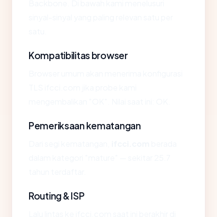
Backbone. Di bawah kami menelusuri
sinyal-sinyal yang paling relevan satu per
satu.
Kompatibilitas browser
Browser umum akan menerima konfigurasi
TLS ifcci.com jika probe kami
mengembalikan "OK". Nilai saat ini: OK.
Pemeriksaan kematangan
Dari segi kematangan,
ifcci.com
berada
dalam kategori "mature" — sekitar 25.7
tahun terdaftar.
Routing & ISP
Lalu lintas ke ifcci.com saat ini berakhir di