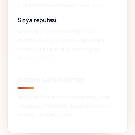
di United States melalui Amazon.com.
Sinyal reputasi
Infrastruktur publik saja tidak bisa
membuktikan situs aman — hanya bisa
menunjukkan apakah situs mengikuti
standar industri.
Dalam satu kalimat
idp.com
saat ini berperingkat
very_safe
dengan skor
100/100
, berdasarkan murni
fakta infrastruktur publik.