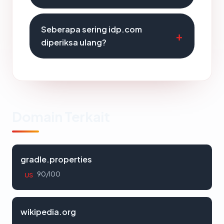
Seberapa sering idp.com
diperiksa ulang?
Domain Terkait
gradle.properties
90/100
US
wikipedia.org