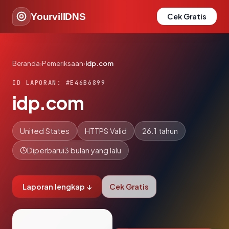
YourvillDNS
Cek Gratis
Beranda
›
Pemeriksaan
›
idp.com
ID LAPORAN: #E46B6899
idp.com
United States
HTTPS Valid
26.1 tahun
Diperbarui
3 bulan yang lalu
Laporan lengkap ↓
Cek Gratis