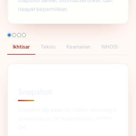
snapshot server, otoritas sertifikat, dan
riwayat kepemilikan.
Ikhtisar
Teknis
Keamanan
WHOIS
Snapshot
Snapshot
idp.com
: 26.1 tahun, dihosting di
United States, ISP Amazon.com, HTTPS
OK.