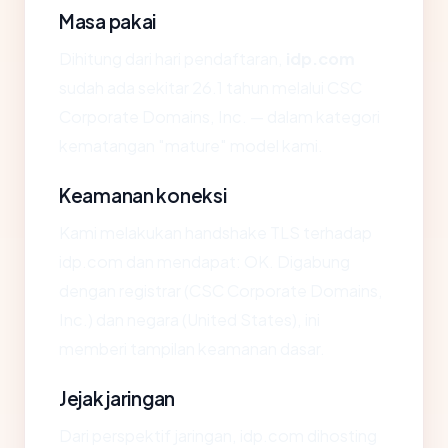
Masa pakai
Dihitung dari hari pendaftaran,
idp.com
sudah ada sekitar 26.1 tahun melalui CSC
Corporate Domains, Inc. — dalam kategori
kematangan "mature" model kami.
Keamanan koneksi
Kami melakukan handshake TLS terhadap
idp.com dan mendapat: OK. Digabung
dengan registrar (CSC Corporate Domains,
Inc.) dan negara (United States), ini
memberi tampilan keamanan dasar.
Jejak jaringan
Dari perspektif jaringan, idp.com dihosting