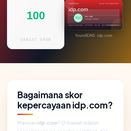
100
YourvillDNS · idp.com
SANGAT AMAN
Bagaimana skor
kepercayaan idp.com?
Mencari
idp.com
? Di bawah adalah