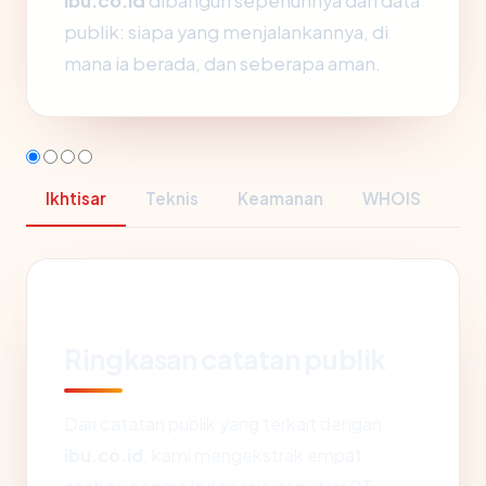
ibu.co.id
dibangun sepenuhnya dari data
publik: siapa yang menjalankannya, di
mana ia berada, dan seberapa aman.
Ikhtisar
Teknis
Keamanan
WHOIS
Ringkasan catatan publik
Dari catatan publik yang terkait dengan
ibu.co.id
, kami mengekstrak empat