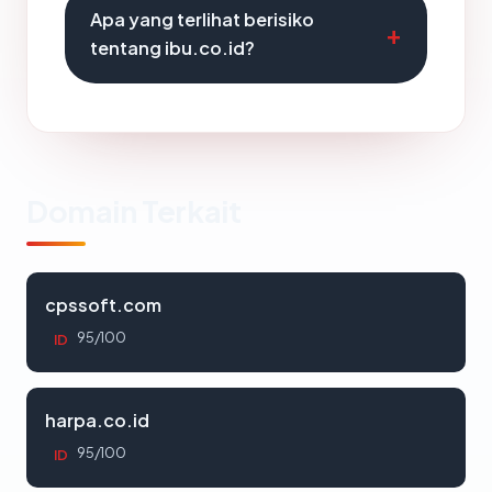
Apa yang terlihat berisiko
tentang ibu.co.id?
Domain Terkait
cpssoft.com
95/100
ID
harpa.co.id
95/100
ID