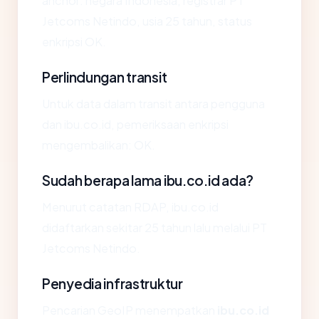
anchor: negara Indonesia, registrar PT
Jetcoms Netindo, usia 25 tahun, status
enkripsi OK.
Perlindungan transit
Untuk data dalam transit antara pengguna
dan ibu.co.id, pemeriksaan enkripsi
mengembalikan: OK.
Sudah berapa lama ibu.co.id ada?
Menurut catatan RDAP, ibu.co.id
didaftarkan sekitar 25 tahun lalu melalui PT
Jetcoms Netindo.
Penyedia infrastruktur
Pencarian GeoIP menempatkan
ibu.co.id