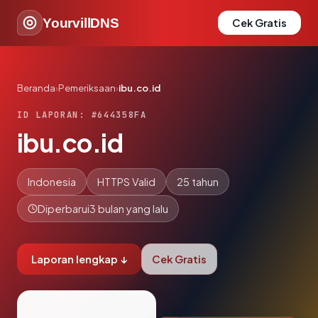
YourvillDNS
Cek Gratis
Beranda
›
Pemeriksaan
›
ibu.co.id
ID LAPORAN: #644358FA
ibu.co.id
Indonesia
HTTPS Valid
25 tahun
Diperbarui
3 bulan yang lalu
Laporan lengkap ↓
Cek Gratis