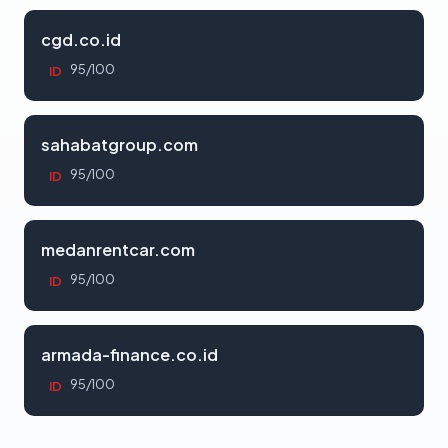
cgd.co.id
95/100
ID
sahabatgroup.com
95/100
ID
medanrentcar.com
95/100
ID
armada-finance.co.id
95/100
ID