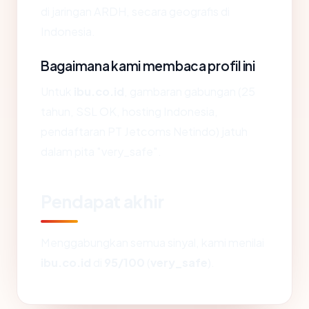
di jaringan ARDH, secara geografis di
Indonesia.
Bagaimana kami membaca profil ini
Untuk
ibu.co.id
, gambaran gabungan (25
tahun, SSL OK, hosting Indonesia,
pendaftaran PT Jetcoms Netindo) jatuh
dalam pita "very_safe".
Pendapat akhir
Menggabungkan semua sinyal, kami menilai
ibu.co.id
di
95/100
(
very_safe
).