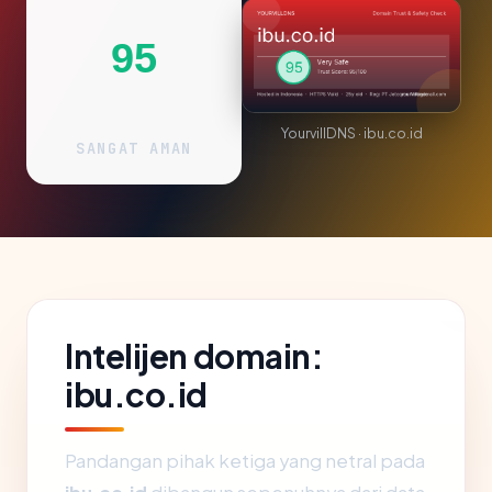
95
YourvillDNS · ibu.co.id
SANGAT AMAN
Intelijen domain:
ibu.co.id
Pandangan pihak ketiga yang netral pada